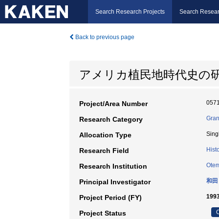
Search Research Projects
Search Resear
Back to previous page
アメリカ植民地時代史の
057
Project/Area Number
Gran
Research Category
Sing
Allocation Type
Hist
Research Field
Otem
Research Institution
和田
Principal Investigator
199
Project Period (FY)
C
Project Status