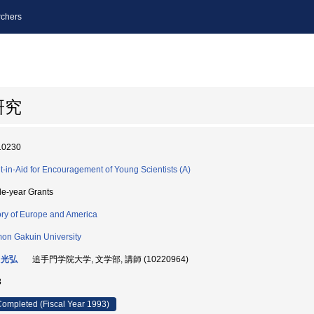
chers
研究
10230
t-in-Aid for Encouragement of Young Scientists (A)
le-year Grants
ory of Europe and America
on Gakuin University
 光弘
追手門学院大学, 文学部, 講師 (10220964)
3
ompleted (Fiscal Year 1993)