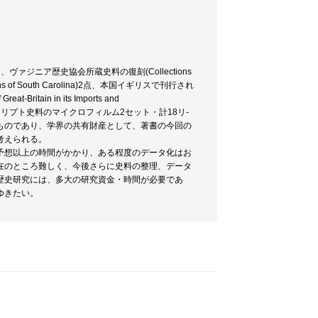
ジニア歴史協会所蔵史料の復刻(Collections
ections of South Carolina)2点、本国イギリスで刊行され
at-Britain in its Imports and
ords 所蔵マニュスクリプト史料のマイクロフィルム2セット・計18リ-
ものであり、学界の共有財産として、著書の今回の
考えられる。
予想以上の時間がかかり、ある程度のデータ化はお
在のところ難しく、今後さらに史料の整理、データ
歴史研究には、多大の研究資金・時間が必要であ
ゆきたい。