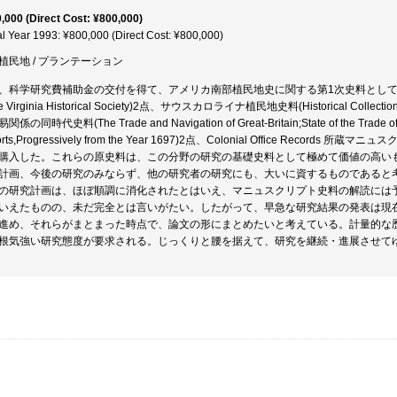
,000 (Direct Cost: ¥800,000)
al Year 1993: ¥800,000 (Direct Cost: ¥800,000)
植民地 / プランテーション
、科学研究費補助金の交付を得て、アメリカ南部植民地史に関する第1次史料として、ヴァ
the Virginia Historical Society)2点、サウスカロライナ植民地史料(Historical Coll
係の同時代史料(The Trade and Navigation of Great-Britain;State of the Trade of Gre
orts,Progressively from the Year 1697)2点、Colonial Office Rec
購入した。これらの原史料は、この分野の研究の基礎史料として極めて価値の高い
計画、今後の研究のみならず、他の研究者の研究にも、大いに資するものであると
の研究計画は、ほぼ順調に消化されたとはいえ、マニュスクリプト史料の解読には
いえたものの、未だ完全とは言いがたい。したがって、早急な研究結果の発表は現
進め、それらがまとまった時点で、論文の形にまとめたいと考えている。計量的な
根気強い研究態度が要求される。じっくりと腰を据えて、研究を継続・進展させて