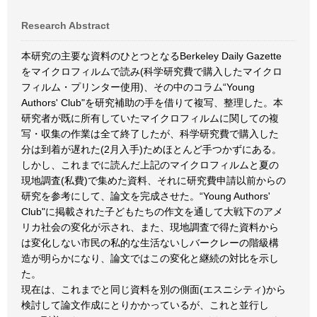
Research Abstract
本研究の主要な資料のひとつとなるBerkeley Daily Gazette
をマイクロフィルムで読み(科学研究費で購入したマイクロ
フィルム・プリンター使用)、その中のコラム“Young
Authors' Club"を研究補助の手を借りて複写、整理した。本
研究者が既に所有していたマイクロフィルムに関しての複
写・収集の作業は全て終了したが、科学研究費で購入した
分は到着が遅れた(2月入手)ためほとんど手つかずにある。
しかし、これまでに読んだ上記のマイクロフィルムと夏の
現地調査(私費)で集めた資料、それに研究費申請以前からの
研究を参考にして、論文を完成させた。“Young Authors'
Club"に掲載された子どもたちの作文を通して大戦下のアメ
リカ社会の変化が示され、また、現地調査で得た資料から
は変化しない市民の私的な生活ないしバークレーの階級構
造が明らかになり、論文ではこの変化と継続の対比を示し
た。
現在は、これまでと同じ資料を別の側面(エスニシティ)から
検討して論文作成にとりかかっているが、これと並行し