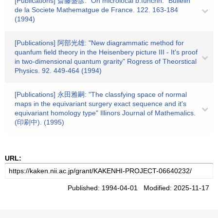
[Publications] 斎藤盛彦: "On microlocal b.funchn." Bullelin
de la Societe Mathematgue de France. 122. 163-184
(1994)
[Publications] 阿部光雄: "New diagrammatic method for
quanfum field theory in the Heisenbery picture III - It's proof
in two-dimensional quantum grarity" Rogress of Theorstical
Physics. 92. 449-464 (1994)
[Publications] 永田雅嗣: "The classfying space of normal
maps in the equivariant surgery exact sequence and it's
equivariant homology type" Illinors Journal of Mathemalics.
(印刷中). (1995)
URL:
Published: 1994-04-01 Modified: 2025-11-17