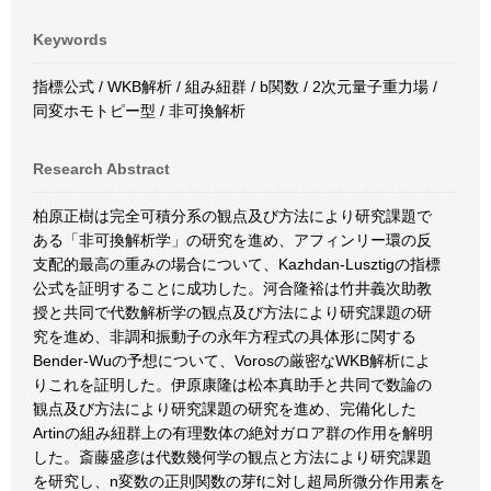
Keywords
指標公式 / WKB解析 / 組み紐群 / b関数 / 2次元量子重力場 /
同変ホモトピー型 / 非可換解析
Research Abstract
柏原正樹は完全可積分系の観点及び方法により研究課題で
ある「非可換解析学」の研究を進め、アフィンリー環の反
支配的最高の重みの場合について、Kazhdan-Lusztigの指標
公式を証明することに成功した。河合隆裕は竹井義次助教
授と共同で代数解析学の観点及び方法により研究課題の研
究を進め、非調和振動子の永年方程式の具体形に関する
Bender-Wuの予想について、Vorosの厳密なWKB解析によ
りこれを証明した。伊原康隆は松本真助手と共同で数論の
観点及び方法により研究課題の研究を進め、完備化した
Artinの組み紐群上の有理数体の絶対ガロア群の作用を解明
した。斎藤盛彦は代数幾何学の観点と方法により研究課題
を研究し、n変数の正則関数の芽fに対し超局所微分作用素を