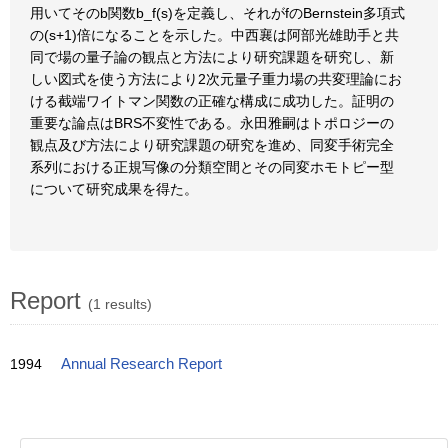
用いてそのb関数b_f(s)を定義し、それがfのBernstein多項式
の(s+1)倍になることを示した。中西襄は阿部光雄助手と共
同で場の量子論の観点と方法により研究課題を研究し、新
しい図式を使う方法により2次元量子重力場の共変理論にお
ける截端ワイトマン関数の正確な構成に成功した。証明の
重要な論点はBRS不変性である。永田雅嗣はトポロジーの
観点及び方法により研究課題の研究を進め、同変手術完全
系列における正規写像の分類空間とその同変ホモトピー型
について研究成果を得た。
Report
(1 results)
1994
Annual Research Report