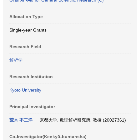
Grant-in-Aid for General Scientific Research (C)
Allocation Type
Single-year Grants
Research Field
解析学
Research Institution
Kyoto University
Principal Investigator
荒木 不二洋
京都大学, 数理解析研究所, 教授 (20027361)
Co-Investigator(Kenkyū-buntansha)