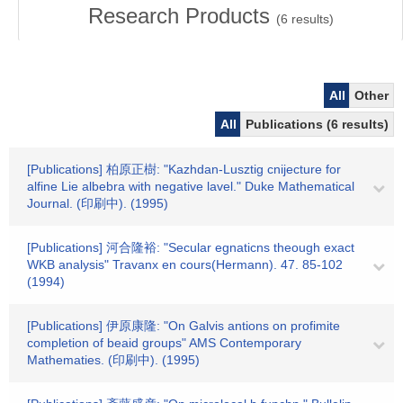
Research Products
(
6
results)
All
Other
All
Publications (6 results)
[Publications] 柏原正樹: "Kazhdan-Lusztig cnijecture for
alfine Lie albebra with negative lavel." Duke Mathematical
Journal. (印刷中). (1995)
[Publications] 河合隆裕: "Secular egnaticns theough exact
WKB analysis" Travanx en cours(Hermann). 47. 85-102
(1994)
[Publications] 伊原康隆: "On Galvis antions on profimite
completion of beaid groups" AMS Contemporary
Mathematies. (印刷中). (1995)