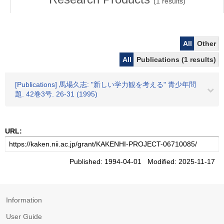
(
1
results)
All
Other
All
Publications (1 results)
[Publications] 馬場久志: "新しい学力観を考える" 青少年問
題. 42巻3号. 26-31 (1995)
URL:
Published: 1994-04-01 Modified: 2025-11-17
Information
User Guide