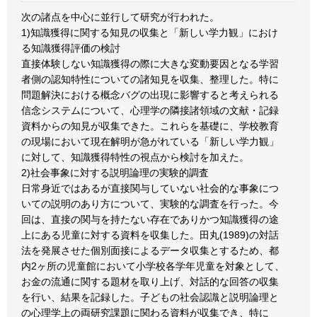
次の諸点を中心に並行して研究が行われた。
1)知識獲得に関する知見の収集と「新しい学力観」におけ
る知識獲得評価の検討
直接体験しない知識獲得の際に大きな変動要因となる学習
者側の認知特性についての諸知見を収集、整理した。特に
問題解決における概念バグの出現に影響すると考えられる
信念システムについて、心理学の隣接諸領域の文献・記録
資料からの知見が収集できた。これらを基礎に、学校教育
の現場において現在解明が急がれている「新しい学力観」
に対して、知識獲得特性の視点から検討を加えた。
2)社会事象に対する説明論理の実験的調査
日常身近ではあるが直接関与していない社会的な事象につ
いての説明のあり方について、実験的な調査を行った。今
回は、直接の関与を持たない存在でありかつ知識獲得の途
上にある児童に対する資料を収集した。田丸(1989)の対話
法を発展させた個別面接によるデータ収集とするため、都
内2ヶ所の児童館において小学校各学年児童を対象として、
お金の流通に関する題材を取り上げ、対話的な回答の収集
を行い、結果を記録した。子どもの社会認識と説明論理と
の心理学上の両研究課題に関わる資料が収集でき、特に