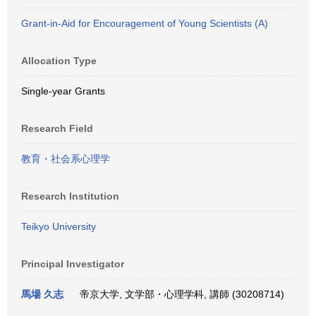
Grant-in-Aid for Encouragement of Young Scientists (A)
Allocation Type
Single-year Grants
Research Field
教育・社会系心理学
Research Institution
Teikyo University
Principal Investigator
馬場 久志
帝京大学, 文学部・心理学科, 講師 (30208714)