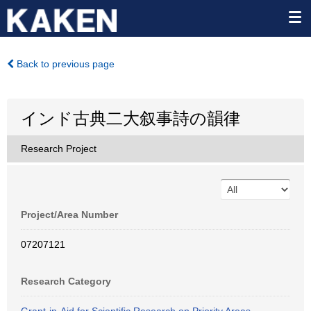
Back to previous page
インド古典二大叙事詩の韻律
Research Project
Project/Area Number
07207121
Research Category