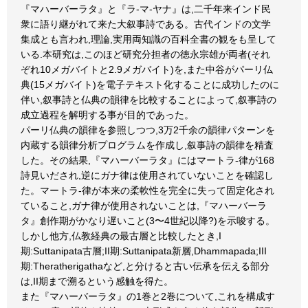
『マハーバーラタ』と『ラ-マ-ヤナ』は,二千年来インド民
衆に語り継がれて来た大叙事詩である。古代インドの文学
集成とも言われ,理論,実用両知識の百科全書の観をも呈して
いる.本研究は,このほど研究分担者の徳永宗雄が両者(それ
ぞれ10メガバイトと2.9メガバイト)を,また中谷がパーリ仏
典(15メガバイト)を電子テキスト化することに成功したのに
伴い,叙事詩と仏典の韻律を比較することによって,叙事詩の
成立過程を解明する事が目的であった。
パーリ仏典の韻律を参照しつつ,3万2千余の韻律パターンを
内蔵する韻律分析プログラムを作成し,叙事詩の韻律を精査
した。その結果,『マハーバーラタ』にはマートラ-律が168
詩見いだされ,逆にガナ律は使用されていないことを確認し
た。マートラ-律が本来の柔軟性を完全に失って固定化され
ていること,ガナ律が使用されないことは,『マハーバーラ
タ』創作期がかなり遅いこと(3〜4世紀以降?)を示唆する。
しかし他方,仏教経典の最古層と比較したとき,I
期:Suttanipata古層;II期:Suttanipata新層,Dhammapada;III
期:Theratherigathaなど,と分けると古い伝承を伝える部分
は,II期まで溯るという感触を得た。
また『マハーバーラタ』の1巻と2巻について,これを構成す