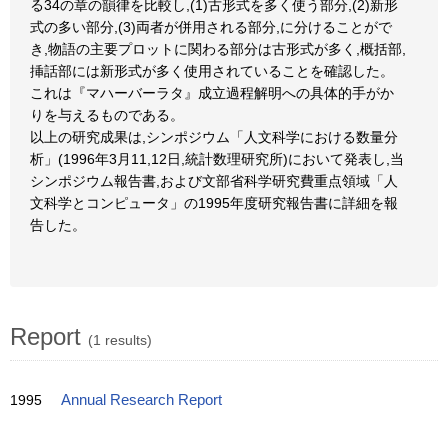
る34の章の韻律を比較し,(1)古形式を多く使う部分,(2)新形
式の多い部分,(3)両者が併用される部分,に分けることがで
き,物語の主要プロットに関わる部分は古形式が多く,概括部,
挿話部には新形式が多く使用されていることを確認した。
これは『マハーバーラタ』成立過程解明への具体的手がか
りを与えるものである。
以上の研究成果は,シンポジウム「人文科学における数量分
析」(1996年3月11,12日,統計数理研究所)において発表し,当
シンポジウム報告書,および文部省科学研究費重点領域「人
文科学とコンピュータ」の1995年度研究報告書に詳細を報
告した。
Report
(1 results)
1995
Annual Research Report