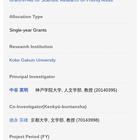
Grant-in-Aid for Scientific Research on Priority Areas
Allocation Type
Single-year Grants
Research Institution
Kobe Gakuin University
Principal Investigator
中谷 英明
神戸学院大学, 人文学部, 教授 (20140395)
Co-Investigator(Kenkyū-buntansha)
徳永 宗雄
京都大学, 文学部, 教授 (70143998)
Project Period (FY)