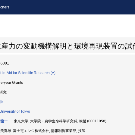
chers
生産力の変動機構解明と環境再現装置の試
06001
t-in-Aid for Scientific Research (A)
le-year Grants
研究
学
University of Tokyo
 龍一
東京大学, 大学院・農学生命科学研究科, 教授 (00011958)
 美喜雄 富士電エンジ株式会社, 情報制御事業部, 技師