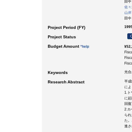
田中
佐々
山岸
田中
1995
Project Period (FY)
C
Project Status
Budget Amount
*help
¥52,
Fisc
Fisc
Fisc
光合
Keywords
平成
Research Abstract
によ
1.
に起
回復
2.
られ
た。
進さ