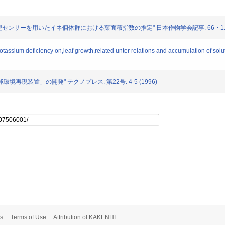
計と小型センサーを用いたイネ個体群における葉面積指数の推定" 日本作物学会記事. 66・1. 135-
of potassium deficiency on,leaf growth,related unter relations and accumulation of so
地球環境再現装置」の開発" テクノプレス. 第22号. 4-5 (1996)
s
Terms of Use
Attribution of KAKENHI