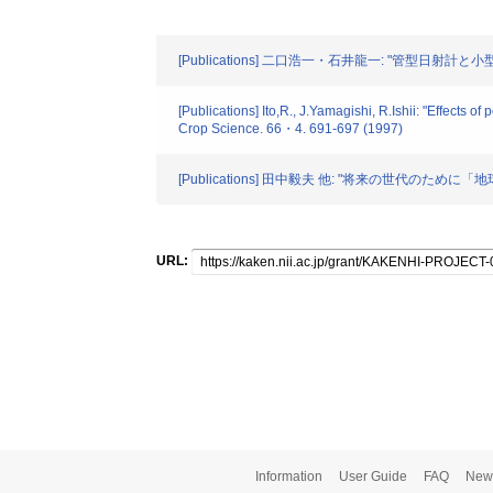
[Publications] 二口浩一・石井龍一: "管型日射
[Publications] Ito,R., J.Yamagishi, R.Ishii: "Effects 
Crop Science. 66・4. 691-697 (1997)
[Publications] 田中毅夫 他: "将来の世代のために「
URL:
Information
User Guide
FAQ
New