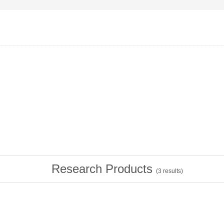
Research Products
(
3
results)