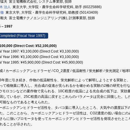
 猛夫 富士電機株式会社, システム事業部, 技師
木 治人
東京大学, 大学院・農学生命科学研究科, 助手 (60225886)
 徹
東京大学, 大学院・農学生命科学研究科, 助教授 (50143409)
 毅夫 富士電機テクノエンジニアリング(株), 計測事業部, 技師
 – 1997
ompleted (Fiscal Year 1997)
100,000 (Direct Cost: ¥52,100,000)
al Year 1997: ¥3,100,000 (Direct Cost: ¥3,100,000)
al Year 1996: ¥3,100,000 (Direct Cost: ¥3,100,000)
al Year 1995: ¥45,900,000 (Direct Cost: ¥45,900,000)
成 / カーボニックアンヒドラーゼ / CO_2濃度 / 低温耐性 / 蛍光解析 / 蛍光測定 / 地球
8年度に引き続き、作物の低温耐性を、蛍光解析によって解明しようとする実験と
って植物葉に導入し、光合成の促進が見られるかを確かめる実験の2種の研究を行
トウモロコシなどの夏作物で見られる、10C程度の低温による光合成の低下は、実効
因しているが、25C程度の高温に戻すとこれらのパラメータは完全に回復した。し
可能なものであると考えられた。
カーボニックアンヒドラーゼ活性を、タバコ葉に導入したところ、大気中の濃度以下
た。このことから、カーボニックアンヒドラーゼ活性は、CO2濃度の低い場合にの
さらに強いプロモータを使ってカーボニックアンヒドラーゼ活性を発現させたところ
れることが示された。