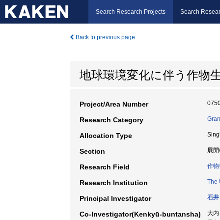
Search Research Projects
Search Resear
Back to previous page
地球環境変化に伴う作物
075
Project/Area Number
Gran
Research Category
Sing
Allocation Type
展開
Section
作物
Research Field
The 
Research Institution
石井
Principal Investigator
大内
Co-Investigator(Kenkyū-buntansha)