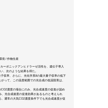
環境 / 作物生産
、カーボニックアンヒドラーゼ活性を、遺伝子導入
ない、次のような結果を得た。
量子収率、さらに、光化学系IIの最大量子収率の低下
たがって、この温度範囲での光合成の低温阻害は、
のCO2濃度の場合にのみ、光合成速度の促進が認め
み、光合成速度の促進効果があるものと考えられ
、通常の大気CO2濃度条件下でも光合成速度が促