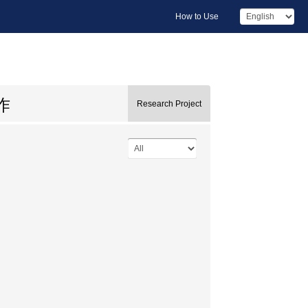
How to Use
作
Research Project