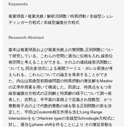
Keywords
複素球面 / 複素光錐 / 解析汎関数 / 特異摂動 / 非線型シュレ
ディンガー方程式 / 非線型偏微分方程式
Research Abstract
森本は複素球面および複素光錐上の整関数,正則関数につい
て研究している。これらの空間に適当に位相を入れ,線形位
相空間と考えることができる。その上の連続線形汎関数に
ついても,同次多項式による展開フーリエ・ボレル変換が考
えられる。これらについての論文を発表することができ
た。内山は双曲型初期値問題の特異摂動の漸近解をMaslov
の正準作用素を用いて構成した。田原は、特異点をもつ非
線形偏微分方程式の正則解と特異解の様子について調べ発
表した。吉野は、半平面の直積上で定義され指数型、かつ
整数格子点の上で代数的整数の値を取る正則関数の形を決
定した。平田はCoulomb相互作用を含むLong Range
InteractionをもつHartree typeの非線型Schrodiugle方程式に
対し、適当なphase shiftを作ることにより,その漸近挙動を