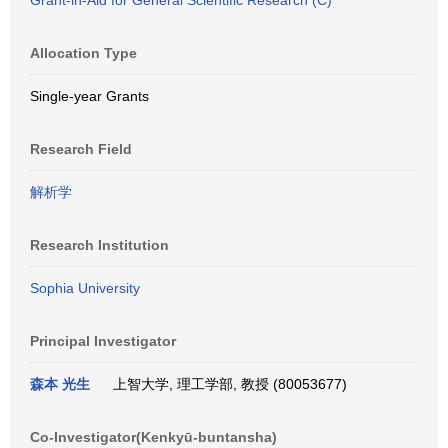
Grant-in-Aid for General Scientific Research (C)
Allocation Type
Single-year Grants
Research Field
解析学
Research Institution
Sophia University
Principal Investigator
森本 光生
上智大学, 理工学部, 教授 (80053677)
Co-Investigator(Kenkyū-buntansha)