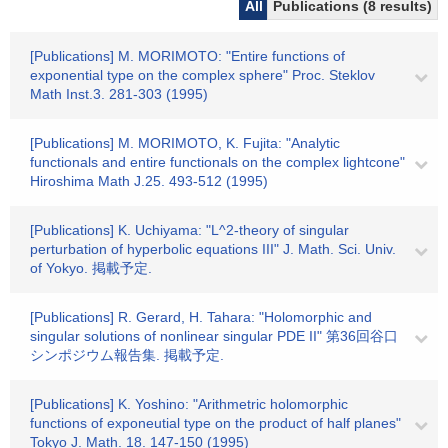
All
Publications (8 results)
[Publications] M. MORIMOTO: "Entire functions of
exponential type on the complex sphere" Proc. Steklov
Math Inst.3. 281-303 (1995)
[Publications] M. MORIMOTO, K. Fujita: "Analytic
functionals and entire functionals on the complex lightcone"
Hiroshima Math J.25. 493-512 (1995)
[Publications] K. Uchiyama: "L^2-theory of singular
perturbation of hyperbolic equations III" J. Math. Sci. Univ.
of Yokyo. 掲載予定.
[Publications] R. Gerard, H. Tahara: "Holomorphic and
singular solutions of nonlinear singular PDE II" 第36回谷口
シンポジウム報告集. 掲載予定.
[Publications] K. Yoshino: "Arithmetric holomorphic
functions of exponeutial type on the product of half planes"
Tokyo J. Math. 18. 147-150 (1995)