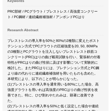
Keywords
PRC部材 / PCグラウト / プレストレス / 高強度コンクリー
ト / PC鋼材 / 連続繊維補強材 / アンボンドPCはり
Research Abstract
プレストレスの導入率を50%と80%の2種類に変えたポスト
テンション方式でPCグラウトの圧縮強度を20, 50, 80MPa
の3種類とPCグラウトを注入しないプレストレスト鉄筋コ
ンクリート(PRC)はりの曲げ載荷試験を行い、緊張材の付着
特性がPRCはりの曲げ性状に及ぼす影響について実験的に
検討した。またPRCはりには、プレテンション方式とPC鋼
より線の代わりに連続繊維補強材を用いたものも含めた。
本研究により、以下のことが明らかになった。
(1)プレストレスの導入率を通常用いる80%にした場合、高
強度グラウトを用いれば高強度のPRCはりの曲げ性状を改
善できた。特に、ひび割れやたわみは、顕著に改善でき
た。
(2)プレストレスの導入率を50%と低く設定した場合や連続