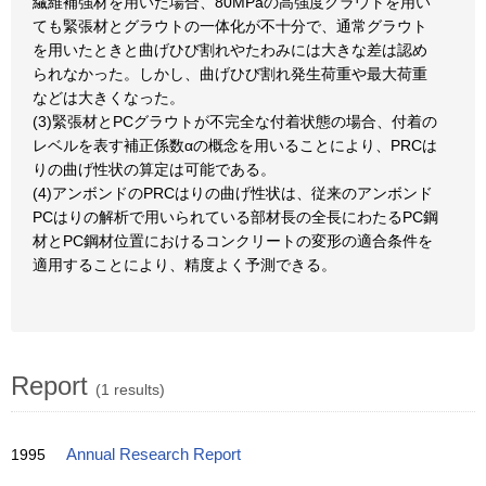
繊維補強材を用いた場合、80MPaの高強度グラウトを用い
ても緊張材とグラウトの一体化が不十分で、通常グラウト
を用いたときと曲げひび割れやたわみには大きな差は認め
られなかった。しかし、曲げひび割れ発生荷重や最大荷重
などは大きくなった。
(3)緊張材とPCグラウトが不完全な付着状態の場合、付着の
レベルを表す補正係数αの概念を用いることにより、PRCは
りの曲げ性状の算定は可能である。
(4)アンボンドのPRCはりの曲げ性状は、従来のアンボンド
PCはりの解析で用いられている部材長の全長にわたるPC鋼
材とPC鋼材位置におけるコンクリートの変形の適合条件を
適用することにより、精度よく予測できる。
Report
(1 results)
1995
Annual Research Report