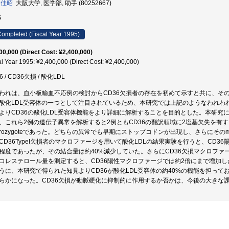
 佳昭
大阪大学, 医学部, 助手 (80252667)
5
ompleted (Fiscal Year 1995)
00,000 (Direct Cost: ¥2,400,000)
al Year 1995: ¥2,400,000 (Direct Cost: ¥2,400,000)
6 / CD36欠損 / 酸化LDL
われは、血小板輸血不応例の検討からCD36欠損者の存在を初めて示すと共に、その
酸化LDL受容体の一つとして注目されているため、本研究では上記のようなわれわれ
よりCD36の酸化LDL受容体機能をより詳細に解析することを目的とした。本研究にお
、これら2例の遺伝子異常を解析すると2例ともCD36の翻訳領域に2塩基欠失を有するallel
terozygoteであった。どちらの異常でも早期にストップコドンが出現し、さらにそ
CD36TypeI欠損者のマクロファージを用いて酸化LDLの結果実験を行うと、CD3
程度であったが、その結合量は約40%減少していた。さらにCD36欠損マクロファー
コレステロール量を測定すると、CD36陽性マクロファージでは約2倍にまで増加した
うに、本研究で得られた知見よりCD36が酸化LDL受容体の約40%の機能を担っ
らかになった。CD36欠損が動脈硬化に抑制的に作用するか否かは、今後の大きな