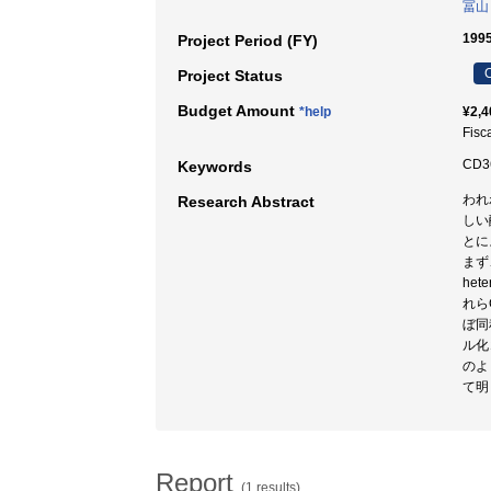
冨山
199
Project Period (FY)
C
Project Status
Budget Amount
*help
¥2,4
Fisc
CD3
Keywords
われ
Research Abstract
しい
とに
まず
he
れら
ぼ同
ル化
のよ
て明
Report
(1 results)