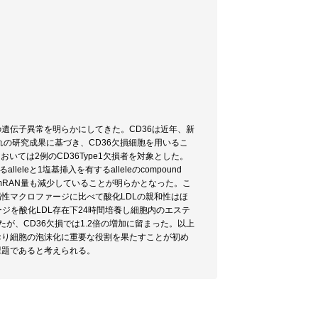
遺伝子異常を明らかにしてきた。CD36は近年、新
の研究成果に基づき、CD36欠損細胞を用いるこ
いては2例のCD36Type1欠損者を対象とした。
eと1塩基挿入を有するalleleのcompound
のmRAN量も減少していることが明らかとなった。こ
6陽性マクロファージに比べて酸化LDLの親和性はほ
ジを酸化LDL存在下24時間培養し細胞内のエステ
が、CD36欠損では1.2倍の増加に留まった。以上
ており細胞の泡沫化に重要な役割を果たすことが初め
課題であると考えられる。