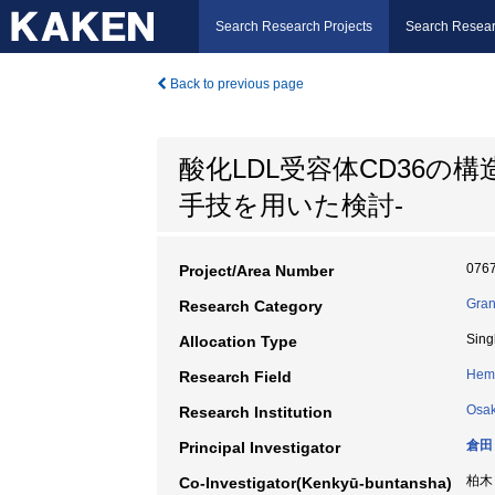
Search Research Projects
Search Resear
Back to previous page
酸化LDL受容体CD36の
手技を用いた検討-
076
Project/Area Number
Gran
Research Category
Sing
Allocation Type
Hem
Research Field
Osak
Research Institution
倉田
Principal Investigator
柏木
Co-Investigator(Kenkyū-buntansha)