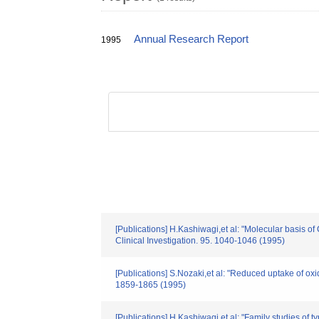
Annual Research Report
1995
[Publications] H.Kashiwagi,et al: "Molecular basis 
Clinical Investigation. 95. 1040-1046 (1995)
[Publications] S.Nozaki,et al: "Reduced uptake of ox
1859-1865 (1995)
[Publications] H.Kashiwagi,et al: "Family studies of 