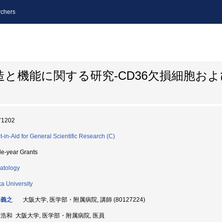
chers
構造と機能に関する研究-CD36欠損細胞お
71202
t-in-Aid for General Scientific Research (C)
le-year Grants
atology
a University
 義之
大阪大学, 医学部・附属病院, 講師 (80127224)
 浩和 大阪大学, 医学部・附属病院, 医員