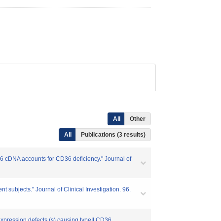
All
Other
All
Publications (3 results)
36 cDNA accounts for CD36 deficiency." Journal of
 subjects." Journal of Clinical Investigation. 96.
 expression defects (s) causing typeII CD36