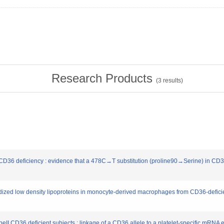
Research Products
(
3
results)
of CD36 deficiency : evidence that a 478C→T substitution (proline90→Serine) in CD
idized low density lipoproteins in monocyte-derived macrophages from CD36-deficient
typeII CD36 deficient subjects : linkage of a CD36 allele to a platelet-specific mRNA