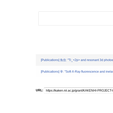
[Publications] 魚住: "Ti_<2p> and resonant 3d photo
[Publications] 辛: "Soft-X-Ray fluorescence and inela
URL: