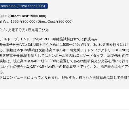
ompleted (Fiscal Year 1996)
,000 (Direct Cost: ¥800,000)
al Year 1996: ¥800,000 (Direct Cost: ¥800,000)
O_3 / 光電子分光 / 逆光電子分光
re、Ti-ドープ、Cr-ドープのV_2O_3単結晶試料はすでに作成済み
共鳴光電子分光;V2p-3d共鳴を行うためには530〜540eV程度、3p-3d共鳴を行う
る。実験はV2p-3d共鳴は文部省高エネルギー研究所フォトンファクトリーBL-19Bで、
共鳴逆光電子分光;励起源としてはキンボール社のBaOカソードタイプ、及びVG社
実験は、現在高エネルギー研BL-19Bに設置してある物性研発光分光器を用いて行う
はいずれの場合も1×10^<-10>Torr以下の超高真空下で行う。又、清浄表面は
る。
タはコンピュータによってとり込まれ、解析する。得られた実験結果に対して全員