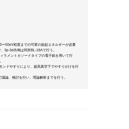
には40〜50eV程度までの可変の励起エネルギーが必要
3p-3d共鳴は同所BL-18Aで行う。
のフィラメントカソードタイプの電子銃を用いて行
。
ダイアモンドやすりにより、超高真空下でやすりがけを行
で議論、検討を行い、理論解析までを行う。