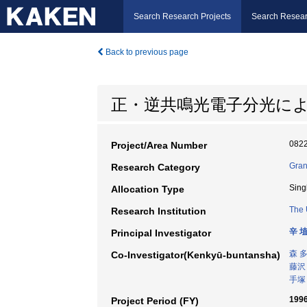
Search Research Projects
Search Resear
Back to previous page
正・逆共鳴光電子分光による
082
Project/Area Number
Gran
Research Category
Sing
Allocation Type
The 
Research Institution
辛 
Principal Investigator
森 
Co-Investigator(Kenkyū-buntansha)
藤沢
手塚
199
Project Period (FY)