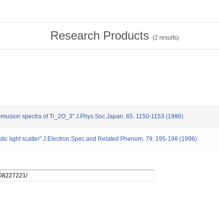
Research Products
(
2
results)
emusion spectra of Ti_2O_3" J.Phys.Soc.Japan. 65. 1150-1153 (1996)
stic light scatter" J.Electron.Spec.and Related Phenom. 79. 195-198 (1996)