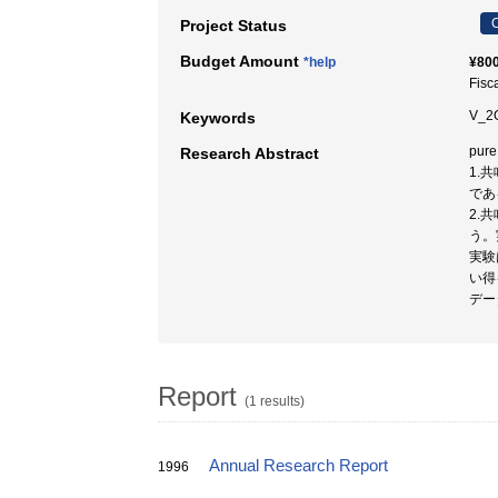
C
Project Status
Budget Amount
*help
¥800
Fisc
V_2
Keywords
pu
Research Abstract
1.
であ
2.
う。
実験
い得
デー
Report
(1 results)
Annual Research Report
1996