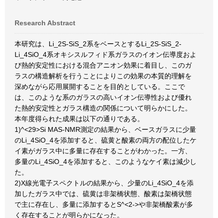
Research Abstract
本研究は、Li_2S-SiS_2系をベースとするLi_2S-SiS_2-
Li_4SiO_4系オキシスルフィド系ガラスのイオン伝導度およ
び熱的安定性における混合アニオン効果に着目し、このガ
ラスの構造解析を行うことによりこの効果の本質的理解を
深めながら応用展開することを目的としている。ここで
は、このような系のガラスの高いイオン伝導性および優れ
た熱的安定性とガラス構造の関係について明らかにした。
本年度得られた成果は以下の通りである。
1)^<29>Si MAS-NMR測定の結果から、ベースガラスに少量
のLi_4SiO_4を添加すると、硫黄と酸素の両方の配位したケ
イ素がガラス中に多量に存在することがわかった。一方、
多量のLi_4SiO_4を添加すると、このようなケイ素は減少し
た。
2)X線光電子スペクトルの結果から、少量のLi_4SiO_4を添
加したガラス中では、硫黄は非架橋状態、酸素は架橋状態
で主に存在し、多量に添加するとS^<2->や非架橋酸素が多
く存在することが明らかになった。