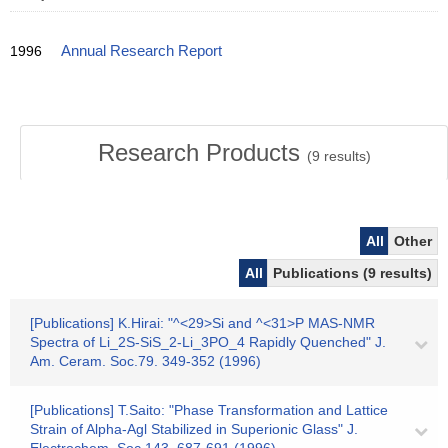
1996
Annual Research Report
Research Products
(
9
results)
All
Other
All
Publications (9 results)
[Publications] K.Hirai: "^<29>Si and ^<31>P MAS-NMR
Spectra of Li_2S-SiS_2-Li_3PO_4 Rapidly Quenched" J.
Am. Ceram. Soc.79. 349-352 (1996)
[Publications] T.Saito: "Phase Transformation and Lattice
Strain of Alpha-Agl Stabilized in Superionic Glass" J.