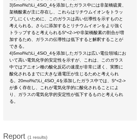
3)5mol%のLi_4SiO_4を添加したガラス中には非架橋硫黄、
架橋酸素が主に存在し、これらはリチウムイオンをトラッ
プしにくいために、このガラスは高い伝導性を示すものと
考えられる。さらに添加するとリチウムイオンをより強く
トラップすると考えられるS^<2->や非架橋酸素の割合が増
加するため、ガラスの伝導性は低下すると解釈することが
できる。
4)5mol%のLi_4SiO_4を添加したガラスは広い電位領域にお
いて高い電気化学的安定性を示すが、これは、このガラス
中ではアニオン種の酸化反応の速度が非常に遅く、実際に
酸化されるまでに大きな過電圧が生じるためと考えられ
る。20mol%のLi_4SiO_4を添加したガラス中では、S^<2->
が多く存在し、これが電気化学的に酸化されることによ
り、ガラスの電気化学的安定性が低下するものと考えられ
る。
Report
(1 results)