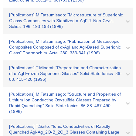
Electrochem. Soc.143. 687-691 (1996)
[Publications] M.Tatsumisago: "Microstructure of Superionic
Glassy Composites with Stabilized α-Agl" J. Non-Cryst.
Solids. 196. 193-198 (1996)
[Publications] M.Tatsumisago: "Fabrication of Mesoscopic
Composites Composed of α-Agl and Agl-Based Superionic
Glass" Thermochim. Acta. 280. 333-341 (1996)
[Publications] T.Minami: "Preparation and Characterization
of α-Agl Frozen Superionic Glasses" Solid State Ionics. 86-
88. 415-420 (1996)
[Publications] M.Tatsumisago: "Structure and Properties of
Lithium Ion Conducting Oxysulfide Glasses Prepared by
Rapid Quenching" Solid State Ionics. 86-88. 487-490
(1996)
[Publications] T.Saito: "Ionic Conductivities of Rapidly
Quenched Agl-Ag_2O-B_2O_3 Glasses Containing Large