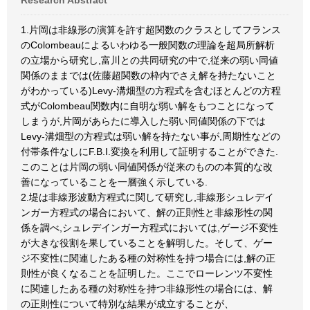
Research Abstract
1.片岡は非線形の演算を許す超関数のクラスとしてフランス
のColombeauによるいわゆる一般関数の理論を超局所解析
の立場から研究し,富川との共同研究の中で,従来の弱い同値
関係のままでは(佐藤超関数の枠内でさえ解を持たないこと
がわかっている)Levy-溝畑型の方程式を含むほとんどの方程
式がColombeau関数内に自明な弱い解をもつことになって
しまうが,片岡があらたに導入した弱い同値関係の下では
Levy-溝畑型の方程式は弱い解を持たない事が,周期性などの
付帯条件なしにF.B.I.変換を利用して証明することができた.
このことは片岡の弱い同値関係が従来のものの本質的な改
善になっていることを一層強く示している.
2.堤は非線形波動方程式に関して研究し,非線形シュレデイ
ンガー方程式の場合において、解の正則性と非線形性の関
係を調べ,シュレデインガー方程式においては,ゲージ不変性
が大きな役割を果していることを解明した。そして、ゲー
ジ不変性に関連したある種の対称性を持つ場合には,解の正
則性が良くなることを証明した。ここでローレンツ不変性
に関連したある種の対称性を持つ非線形性の場合には、解
の正則性について特別な結果が成立することが、