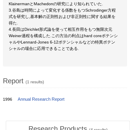
KlainermanとMachedonの研究により知られていた.
3.谷島は時間によって変化する係数をもつSchrodinger方程
式を研究し,基本解の正則性および非正則性に関する結果を
得た.
4.長田はDirichlet形式論を使って相互作用をもつ無限次元
Weiner過程を構成した.この方法の利点はhard coreポテンシ
ャルやLennard-Jones 6-12ポテンシャルなどの特異ポテン
シャルの場合に応用できることである.
Report
(1 results)
1996
Annual Research Report
Research Products
(
4
results)