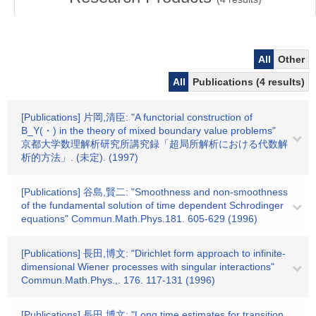
All
Other
All
Publications (4 results)
[Publications] 片岡,清臣: "A functorial construction of
B_Y(・) in the theory of mixed boundary value problems"
京都大学数理解析研究所講究録「超局所解析における代数解
析的方法」. (未定). (1997)
[Publications] 谷島,賢二: "Smoothness and non-smoothness
of the fundamental solution of time dependent Schrodinger
equations" Commun.Math.Phys.181. 605-629 (1996)
[Publications] 長田,博文: "Dirichlet form approach to infinite-
dimensional Wiener processes with singular interactions"
Commun.Math.Phys.,. 176. 117-131 (1996)
[Publications] 長田,博文: "Long time estimates for transition