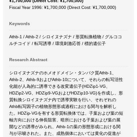
¥1,700,000 (Direct Cost: ¥1,700,000)
Fiscal Year 1996: ¥1,700,000 (Direct Cost: ¥1,700,000)
Keywords
Athb-1 / Athb-2 / シロイヌナズナ / 形質転換植物 / グルココ
ルチコイド / 転写誘導 / 環境刺激応答 / 標的遺伝子
Research Abstract
シロイヌナズナのホメオドメイン・タンパク質Athb-1、
Athb-2、Athb-9およびAthb-10について、それらの転写活性
化能が人為的に誘導できる改変遺伝子(HDZip1-VG、
HDZip2-VG、HDZip9-VGおよびHDZip10-VG)を作成し、形
質転換シロイヌナズナ内で誘導実験を行い、それぞれの
Athb転写因子の植物形態形成過程における関与を解析し
た。HDZip-VGを有する形質転換体では、子葉および葉の短
軸方向における伸長阻害、暗所における子葉および葉の展
開などの誘導がみられ、Athb-1の葉の形態形成における関
与が示唆された。また、成熟個体においては黄化の促進が