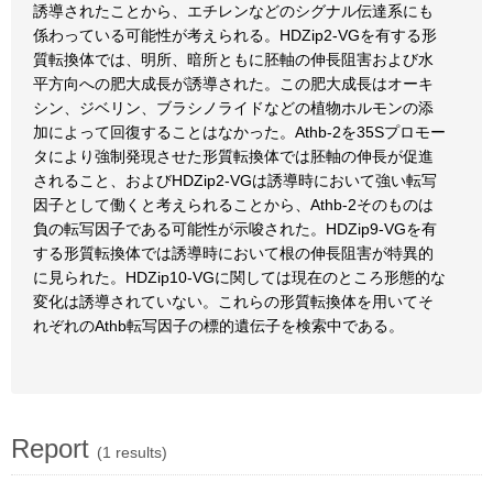
誘導されたことから、エチレンなどのシグナル伝達系にも
係わっている可能性が考えられる。HDZip2-VGを有する形
質転換体では、明所、暗所ともに胚軸の伸長阻害および水
平方向への肥大成長が誘導された。この肥大成長はオーキ
シン、ジベリン、ブラシノライドなどの植物ホルモンの添
加によって回復することはなかった。Athb-2を35Sプロモー
タにより強制発現させた形質転換体では胚軸の伸長が促進
されること、およびHDZip2-VGは誘導時において強い転写
因子として働くと考えられることから、Athb-2そのものは
負の転写因子である可能性が示唆された。HDZip9-VGを有
する形質転換体では誘導時において根の伸長阻害が特異的
に見られた。HDZip10-VGに関しては現在のところ形態的な
変化は誘導されていない。これらの形質転換体を用いてそ
れぞれのAthb転写因子の標的遺伝子を検索中である。
Report
(1 results)