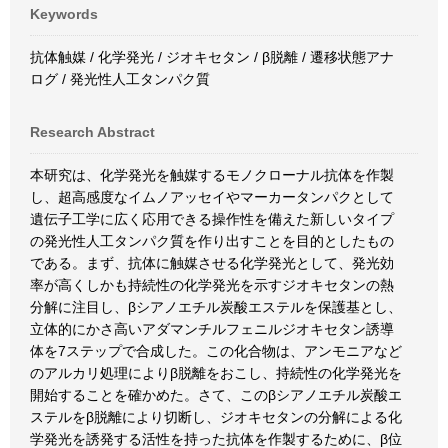
Keywords
抗体触媒 / 化学発光 / ジオキセタン / β脱離 / 遷移状態アナ
ログ / 発光性人工タンパク質
Research Abstract
本研究は、化学発光を触媒するモノクローナル抗体を作製
し、超高感度なイムノアッセイやマーカータンパクとして
遺伝子工学に広く応用できる操作性を備えた新しいタイプ
の発光性人工タンパク質を作り出すことを目的としたもの
である。まず、抗体に触媒させる化学発光として、発光効
率が高くしかも持続性の化学発光を示すジオキセタンの熱
分解に注目し、βシアノエチル炭酸エステルを保護基とし、
立体的にかさ高いアダマンチルフェニルジオキセタン誘導
体を7ステップで合成した。この化合物は、アンモニアなど
のアルカリ処理によりβ脱離をおこし、持続性の化学発光を
開始することを確かめた。さて、このβシアノエチル炭酸エ
ステルをβ脱離により切断し、ジオキセタンの分解による化
学発光を誘発する活性を持った抗体を作製するために、β位