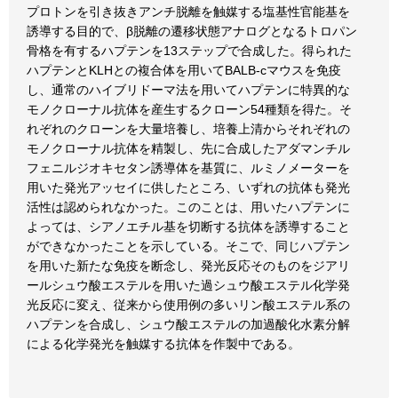
プロトンを引き抜きアンチ脱離を触媒する塩基性官能基を
誘導する目的で、β脱離の遷移状態アナログとなるトロパン
骨格を有するハプテンを13ステップで合成した。得られた
ハプテンとKLHとの複合体を用いてBALB-cマウスを免疫
し、通常のハイブリドーマ法を用いてハプテンに特異的な
モノクローナル抗体を産生するクローン54種類を得た。そ
れぞれのクローンを大量培養し、培養上清からそれぞれの
モノクローナル抗体を精製し、先に合成したアダマンチル
フェニルジオキセタン誘導体を基質に、ルミノメーターを
用いた発光アッセイに供したところ、いずれの抗体も発光
活性は認められなかった。このことは、用いたハプテンに
よっては、シアノエチル基を切断する抗体を誘導すること
ができなかったことを示している。そこで、同じハプテン
を用いた新たな免疫を断念し、発光反応そのものをジアリ
ールシュウ酸エステルを用いた過シュウ酸エステル化学発
光反応に変え、従来から使用例の多いリン酸エステル系の
ハプテンを合成し、シュウ酸エステルの加過酸化水素分解
による化学発光を触媒する抗体を作製中である。