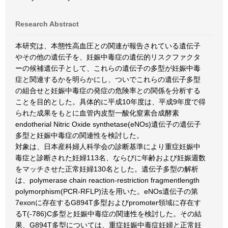
Research Abstract
本研究は、本態性高血圧との関連が報告されている遺伝子
やその他の遺伝子を、妊娠中毒症の遺伝的リスクファクタ
ーの候補遺伝子として、これらの遺伝子の多型が妊娠中毒
症と関連するかを明らかにし、ついでこれらの遺伝子多型
の組合せと妊娠中毒症の発症の危険率との関係を分析する
ことを目的とした。具体的に平成10年度は、平成9年度で得
られた成果をもとに血管内皮型一酸化窒素合成酵素
endotherial Nitric Oxide synthetase(eNOs)遺伝子の遺伝子
多型と妊娠中毒症の関連性を検討した。
対象は、日本産科婦人科学会の診断基準により重症妊娠中
毒症と診断された妊婦113名、ならびに年齢および妊娠週数
をマッチさせた正常妊婦130名とした。遺伝子多型の解析
は、polymerase chain reaction-restriction fragmentlength
polymorphism(PCR-RFLP)法を用いた。eNOs遺伝子の第
7exonに存在するG894T多型およびpromoter領域に存在す
るT(-786)C多型と妊娠中毒症の関連性を検討した。その結
果、G894T多型については、重症妊娠中毒症妊婦と正常妊