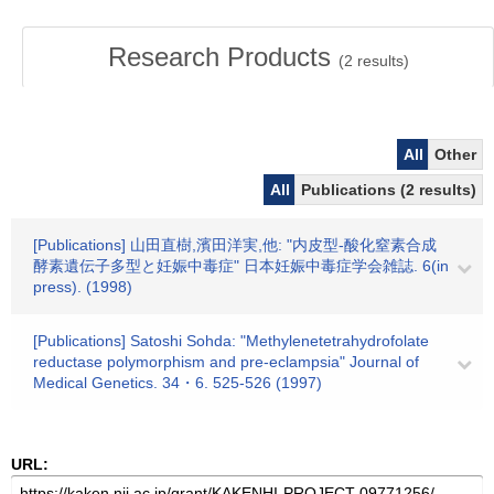
Research Products
(
2
results)
All
Other
All
Publications (2 results)
[Publications] 山田直樹,濱田洋実,他: "内皮型-酸化窒素合成
酵素遺伝子多型と妊娠中毒症" 日本妊娠中毒症学会雑誌. 6(in
press). (1998)
[Publications] Satoshi Sohda: "Methylenetetrahydrofolate
reductase polymorphism and pre-eclampsia" Journal of
Medical Genetics. 34・6. 525-526 (1997)
URL: