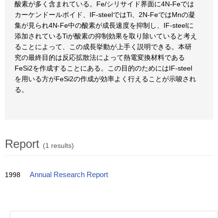
酸素が多く含まれている。Fe/シリサイド界面に4N-Feでは
カーケンドールボイド、IF-steelではTi、2N-FeではMnの凝
集が見られ4N-Fe中の酸素が成長速度を抑制し、IF-steelに
添加されているTiが酸素の抑制効果を取り除いていると考え
ることによって、この成長挙動が上手く説明できる。本研
究の最終目的は反応拡散法によって熱電変換材料である
FeSi2を作成することにある。この目的のためにはIF-steel
を用いる方がFeSi2の作成が効率よく行えることが示唆され
る。
Report
(1 results)
1998
Annual Research Report