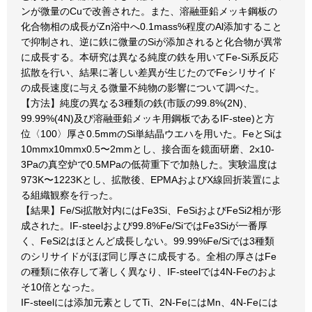
ンが微量のCuで改善された。また、溶融亜鉛メッキ鋼板の
化合物相の成長がZn浴中へ0.1mass%程度のAl添加すること
で抑制され、逆に鉄に微量のSiが添加されると化合物が異常
に成長する。本研究は異なる純度の鉄を用いてFe-Si系反応
拡散を行い、結果に著しい差異が生じたのでFeシリサイド
の成長速度に与える微量不純物の影響について調べた。
【方法】純度の異なる3種類の鉄(市販の99.8%(2N)、
99.99%(4N)及び溶融亜鉛メッキ用鋼板であるIF-stee)と方
位〈100〉厚さ0.5mmのSi単結晶ウエハを用いた。FeとSiは
10mmx10mmx0.5〜2mmとし、接合面を鏡面研磨、2x10-
3Paの真空炉で0.5MPaの低荷重下で加熱した。実験温度は
973K〜1223Kとし、拡散後、EPMAおよびX線回折装置によ
る組織観察を行った。
【結果】Fe/Si拡散対内にはFe3Si、FeSiおよびFeSi2相が形
成された。IF-steelおよび99.8%Fe/SiではFe3Siが一番厚
く、FeSi2はほとんど成長しない。99.99%Fe/Siでは3種類
のシリサイドがほぼ同じ厚さに成長する。全相の厚さはFe
の種類に依存して著しく異なり、IF-steelでは4N-Feのおよ
そ10倍となった。
IF-steelには添加元素としてTi、2N-FeにはMn、4N-Feには