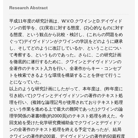
Research Abstract
平成11年度の研究計画は、W.V.O.クワインとD.デイヴィド
ソンの哲学を、(1)実在に対する態度、(2)心的なものに対す
る態度、という観点から比較・検討し、(これらの問題をめ
ぐって)デイヴィドソンがクワインの学説をどのように継承
し、そしてどのように改訂しているか、ということについ
て考察する、というものであった。さらに、この研究計画
を徹底的に遂行するために、クワインとデイヴィドソンの
全著作のテキスト入力を行い、全著作からキー・コンセプ
トを検索できるような環境を構築することを併せて行うこ
とになっていた。
以上のような研究計画にしたがって、本年度は、(昨年度に
引き続いて)クワインとデイヴィドソンの著作のテキスト処
理を行い、(複雑な論理記号が使用されておりテキスト処理
という作業を進める上で最大の難関であった)クワインの論
理学関係の著書8冊(約2000頁)のテキスト処理を終えた。今
回支給を受けた化学研究費補助金でクワインとデヴィドソ
ンの全著作のテキスト処理を終える予定であったが、結局
クワインの著作約200篇、デイヴィドソンの著作約50篇程度