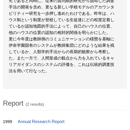
究であると同時に、従来の質問紙的研究から脱却した調査
手法の開発を含め、更なる新しい学校モデルのアカウンタ
ビリティー研究を一歩押し進めたわけである。昨年は、ハ
ウス制という制度が登校している生徒達にどの程度定着し
ているか認知地図的手法によって、自己のハウスの位置、
他のハウスの位置の認知の相対的関係を明らかにした。
更に今年度は教師側のコミュニケーションの様態を基軸に
伊奈学園固有のシステムが教師集団にどのような結果を残
しているか、人類学的手法からの長期的観察から考察し
た。また一方で、人間形成の観点から力を入れているキャ
リアガイダンスのシステムの評価を、これは伝統的調査技
法を用いて行なった。
Report
(2 results)
1999
Annual Research Report