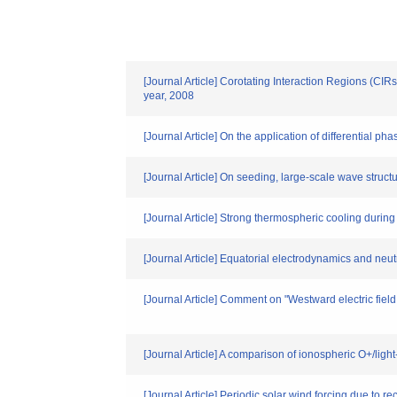
[Journal Article] Corotating Interaction Regions (CI
year, 2008
[Journal Article] On the application of differential 
[Journal Article] On seeding, large-scale wave structu
[Journal Article] Strong thermospheric cooling duri
[Journal Article] Equatorial electrodynamics and neu
[Journal Article] Comment on "Westward electric fiel
[Journal Article] A comparison of ionospheric O+/ligh
[Journal Article] Periodic solar wind forcing due to