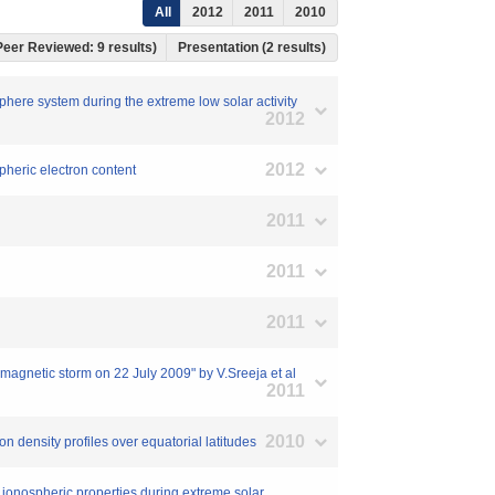
All
2012
2011
2010
 Peer Reviewed: 9 results)
Presentation (2 results)
phere system during the extreme low solar activity
2012
2012
pheric electron content
2011
2011
2011
omagnetic storm on 22 July 2009" by V.Sreeja et al
2011
2010
n density profiles over equatorial latitudes
 ionospheric properties during extreme solar