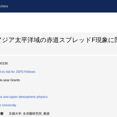
chers
アジア太平洋域の赤道スプレッドF現象に
00336
t-in-Aid for JSPS Fellows
le-year Grants
e and upper atmospheric physics
o University
 衛
京都大学, 生存圏研究所, 教授