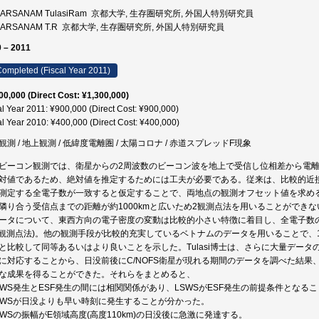
DARSANAM TulasiRam 京都大学, 生存圏研究所, 外国人特別研究員
DARSANAM T.R 京都大学, 生存圏研究所, 外国人特別研究員
 – 2011
ompleted (Fiscal Year 2011)
00,000 (Direct Cost: ¥1,300,000)
al Year 2011: ¥900,000 (Direct Cost: ¥900,000)
al Year 2010: ¥400,000 (Direct Cost: ¥400,000)
観測 / 地上観測 / 低緯度電離圏 / 太陽コロナ / 赤道スプレッドF現象
ビーコン観測では、衛星からの2周波数のビーコン波を地上で受信し位相差から電
対値であるため、絶対値を推定するためには工夫が必要である。従来は、比較的近接し
測定する全電子数が一致すると仮定することで、両地点の観測オフセット値を求める
隣り合う受信点までの距離が約1000kmと広いため2観測点法を用いることができない。
ータについて、東西方向の電子密度の変動は比較的小さい特徴に着目し、全電子数
1観測点法)。他の観測手段が比較的充実しているベトナムのデータを用いることで、
と比較して同等あるいはより良いことを示した。Tulasi博士は、さらに大量データ
に対応することから、日没前後にC/NOFS衛星が現れる期間のデータを調べた結果、
な成果を得ることができた。それらをまとめると、
LSWS発生とESF発生の間には相関関係があり、LSWSがESF発生の前提条件とな
LSWSが日没よりも早い時刻に発生することが分かった。
LSWSの振幅がE領域高度(高度110km)の日没後に急激に発達する。