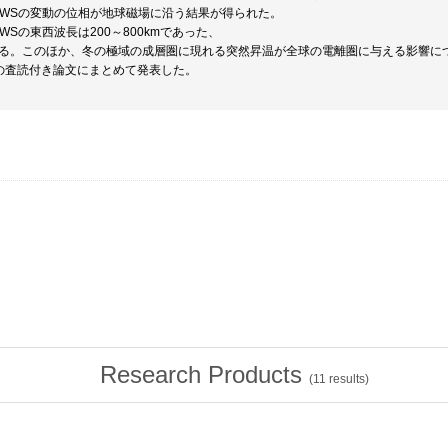
LSWSの変動の位相が地球磁場に沿う結果が得られた。
LSWSの東西波長は200～800kmであった、
る。このほか、冬の極域の成層圏に現れる突然昇温が全球の電離圏に与える影響に
の査読付き論文にまとめて発表した。
Research Products
(
11
results)