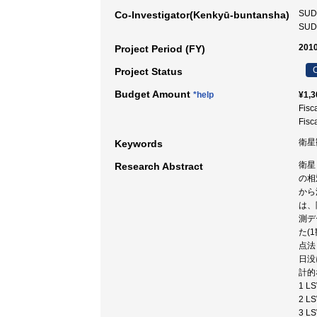
SU
Co-Investigator(Kenkyū-buntansha)
SU
2010
Project Period (FY)
C
Project Status
Budget Amount
*help
¥1,3
Fisc
Fisc
衛星
Keywords
衛星
Research Abstract
の相
から
は、
測デ
た(
点法
日没
計的
1 
2 
3 