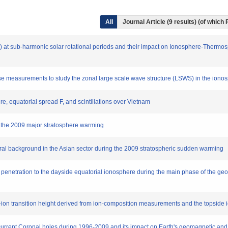
All
Journal Article (9 results) (of which
Rs) at sub-harmonic solar rotational periods and their impact on Ionosphere-Thermos
phase measurements to study the zonal large scale wave structure (LSWS) in the ionos
re, equatorial spread F, and scintillations over Vietnam
ng the 2009 major stratosphere warming
tral background in the Asian sector during the 2009 stratospheric sudden warming
d penetration to the dayside equatorial ionosphere during the main phase of the ge
t-ion transition height derived from ion-composition measurements and the topside io
 recurrent Coronal holes during 1996-2009 and its impact on Earth's geomagnetic and