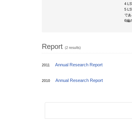
4 
5 
であ
6編
Report
(2 results)
Annual Research Report
2011
Annual Research Report
2010