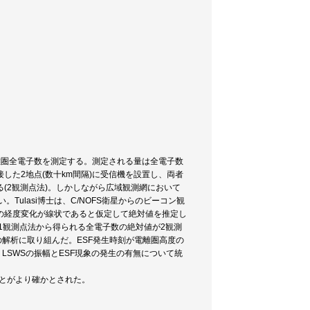
離圏全電子数を測定する。測定される量は全電子数
た2地点(数十km間隔)に受信機を設置し、両者
(2観測点法)。しかしながら広域観測網において
Tulasi博士は、C/NOFS衛星からのビーコン観
の経度変化が線状であると仮定して絶対値を推定し
1観測点法から得られる全電子数の絶対値が2観測
の解析に取り組んだ。ESF発生時刻が電離圏高度の
LSWSの振幅とESF現象の発生の有無について統
ることがより確かとされた。