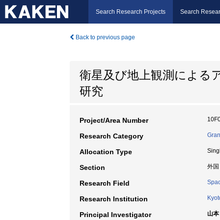
Search Research Projects
Search Resear
Back to previous page
衛星及び地上観測による
研究
10F
Project/Area Number
Gran
Research Category
Sing
Allocation Type
外国
Section
Spac
Research Field
Kyot
Research Institution
山本
Principal Investigator