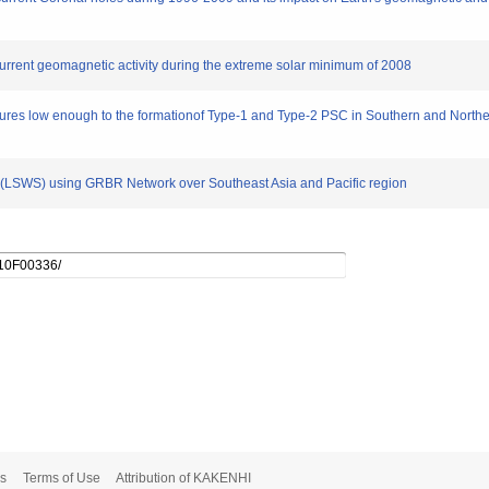
current geomagnetic activity during the extreme solar minimum of 2008
mperatures low enough to the formationof Type-1 and Type-2 PSC in Southern and N
s (LSWS) using GRBR Network over Southeast Asia and Pacific region
s
Terms of Use
Attribution of KAKENHI