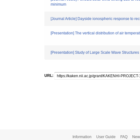
minimum
[Journal Article] Dayside ionospheric response to re
[Presentation] The vertical distribution of air te
[Presentation] Study of Large Scale Wave Structure
URL:
Information
User Guide
FAQ
New