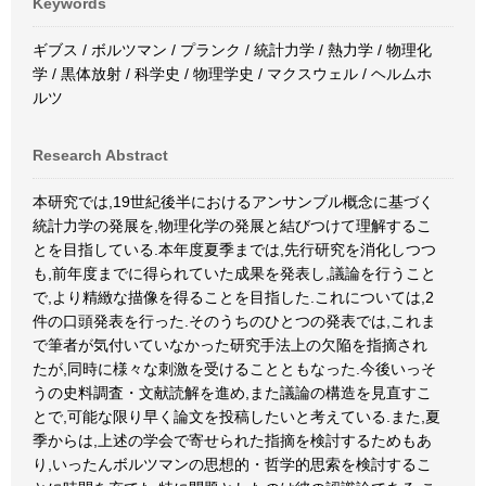
Keywords
ギブス / ボルツマン / プランク / 統計力学 / 熱力学 / 物理化
学 / 黒体放射 / 科学史 / 物理学史 / マクスウェル / ヘルムホ
ルツ
Research Abstract
本研究では,19世紀後半におけるアンサンブル概念に基づく
統計力学の発展を,物理化学の発展と結びつけて理解するこ
とを目指している.本年度夏季までは,先行研究を消化しつつ
も,前年度までに得られていた成果を発表し,議論を行うこと
で,より精緻な描像を得ることを目指した.これについては,2
件の口頭発表を行った.そのうちのひとつの発表では,これま
で筆者が気付いていなかった研究手法上の欠陥を指摘され
たが,同時に様々な刺激を受けることともなった.今後いっそ
うの史料調査・文献読解を進め,また議論の構造を見直すこ
とで,可能な限り早く論文を投稿したいと考えている.また,夏
季からは,上述の学会で寄せられた指摘を検討するためもあ
り,いったんボルツマンの思想的・哲学的思索を検討するこ