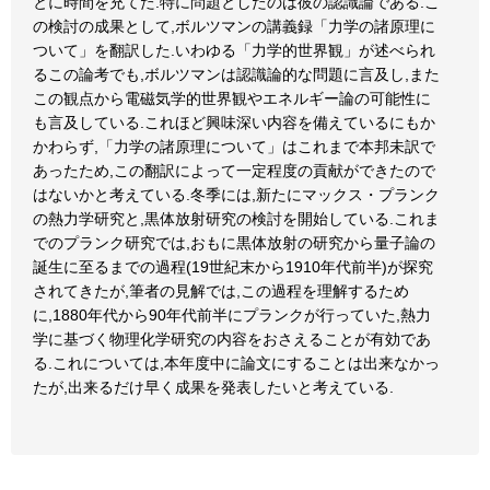
とに時間を充てた.特に問題としたのは彼の認識論である.こ
の検討の成果として,ボルツマンの講義録「力学の諸原理に
ついて」を翻訳した.いわゆる「力学的世界観」が述べられ
るこの論考でも,ボルツマンは認識論的な問題に言及し,また
この観点から電磁気学的世界観やエネルギー論の可能性に
も言及している.これほど興味深い内容を備えているにもか
かわらず,「力学の諸原理について」はこれまで本邦未訳で
あったため,この翻訳によって一定程度の貢献ができたので
はないかと考えている.冬季には,新たにマックス・プランク
の熱力学研究と,黒体放射研究の検討を開始している.これま
でのプランク研究では,おもに黒体放射の研究から量子論の
誕生に至るまでの過程(19世紀末から1910年代前半)が探究
されてきたが,筆者の見解では,この過程を理解するため
に,1880年代から90年代前半にプランクが行っていた,熱力
学に基づく物理化学研究の内容をおさえることが有効であ
る.これについては,本年度中に論文にすることは出来なかっ
たが,出来るだけ早く成果を発表したいと考えている.