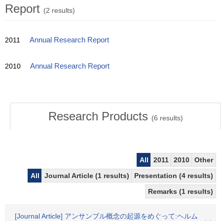
Report
(2 results)
2011
Annual Research Report
2010
Annual Research Report
Research Products
(
6
results)
All
2011
2010
Other
All
Journal Article (1 results)
Presentation (4 results)
Remarks (1 results)
[Journal Article] アンサンブル概念の起源をめぐって:ヘルム