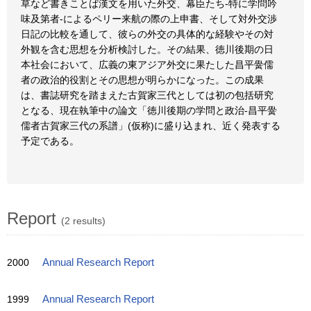
草など書きことば漢文を用いた外交、幕臣たち-特に学問吟
味及第者-によるペリー来航の際の上申書、そして対外交渉
日記の比較を通して、彼らの外交の具体的な経験やその対
外観を含む思想を分析検討した。その結果、徳川後期の日
本社会において、広義の東アジア外交に果たした昌平黌儒
者の政治的役割とその思想が明らかになった。この成果
は、書誌研究を踏まえた古賀家三代としては初の包括研究
となる、現在執筆中の論文「徳川後期の学問と政治-昌平黌
儒者古賀家三代の系譜」(仮称)に盛り込まれ、近く発表する
予定である。
Report
(2 results)
2000
Annual Research Report
1999
Annual Research Report