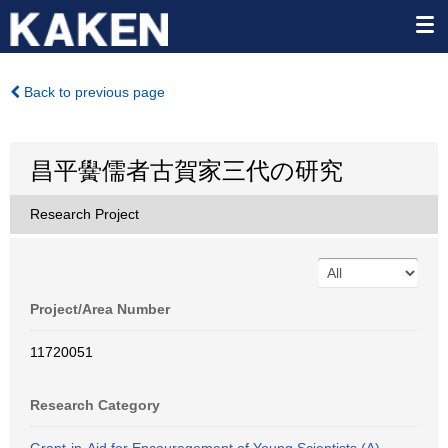
Back to previous page
昌平黌儒者古賀家三代の研究
Research Project
Project/Area Number
11720051
Research Category