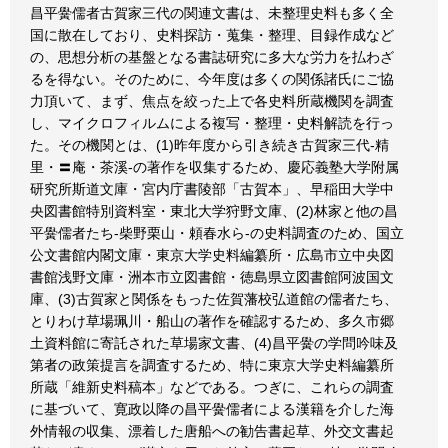
昌平黌儒者古賀家三代の関連文書は、未整理史料も多く全
国に散在しており、史料探訪・蒐集・整理、目録作成など
の、思想分析の基盤となる書誌研究に多大な労力を払わざ
るを得ない。そのために、今年度は多くの関係諸氏にご協
力頂いて、まず、焦点を絞った上で各史料所蔵機関を調査
し、マイクロフィルムによる複写・整理・史料解読を行っ
た。その機関とは、(1)昨年度から引き続き古賀家三代-精
里・〓庵・茶溪-の著作を収集するため、慶応義塾大学附属
研究所斯道文庫・宮内庁書陵部「古賀本」、早稲田大学中
央図書館特別資料室・東北大学狩野文庫、(2)林家と他の昌
平黌儒者たち-柴野栗山・頼春水ら-の史料調査のため、国立
公文書館内閣文庫・東京大学史料編纂所・広島市立中央図
書館浅野文庫・洲本市立図書館・徳島県立図書館阿波国文
庫、(3)古賀家と関係をもった佐賀藩校弘道館の儒者たち、
とりわけ草場珮川・船山の著作を確認するため、多久市郷
土資料館に寄託された草場家文書、(4)昌平黌の学問吟味及
第者の政策提言を調査するため、特に東京大学史料編纂所
所蔵「維新史料稿本」などである。つぎに、これらの調査
に基づいて、寛政以降の昌平黌儒者による漢籍を介した海
外情報の収集、漂着した唐船への勧告書起草、外交文書起