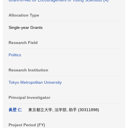
Grant-in-Aid for Encouragement of Young Scientists (A)
Allocation Type
Single-year Grants
Research Field
Politics
Research Institution
Tokyo Metropolitan University
Principal Investigator
眞壁 仁
東京都立大学, 法学部, 助手 (30311898)
Project Period (FY)