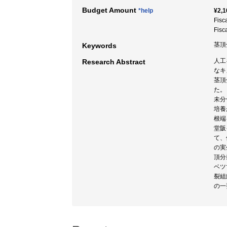
Budget Amount
*help
¥2,1
Fisc
Fisc
茎頂
Keywords
人工
Research Abstract
なキ
茎頂
た。
未分
培養
根端
堂阪
て、
の実
頂分
ベツ
裂組
の一