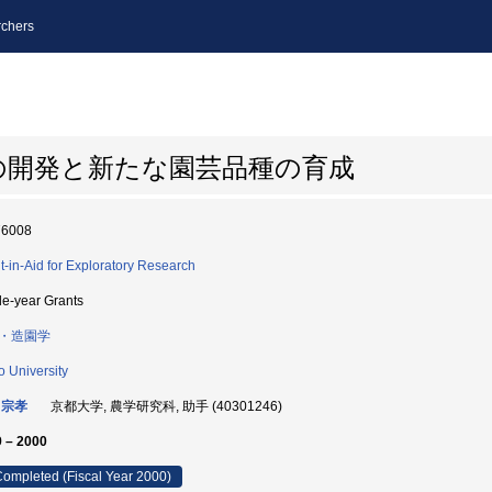
chers
の開発と新たな園芸品種の育成
76008
t-in-Aid for Exploratory Research
le-year Grants
・造園学
o University
 宗孝
京都大学, 農学研究科, 助手 (40301246)
 – 2000
ompleted (Fiscal Year 2000)