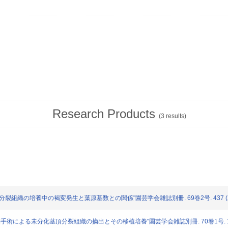
Research Products
(
3
results)
クの茎頂分裂組織の培養中の褐変発生と葉原基数との関係"園芸学会雑誌別冊. 69巻2号. 437 (2
: "微細手術による未分化茎頂分裂組織の摘出とその移植培養"園芸学会雑誌別冊. 70巻1号. 142