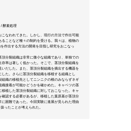
 / 酵素処理
おこなわれてきた。しかし、現行の方法で作出可能
あることなど種々の制約を受ける。我々は、植物の
物を作出する方法の開発を目指し研究をおこなっ
茎頂分裂組織は非常に微小な組織であり、単独での
生存率は著しく低かった。そこで、茎頂分裂組織を
見いだした。また、茎頂分裂組織を摘出する機器を
にした。さらに茎頂分裂組織を移植する組織とし
裂組織の移植先としてニンニクの根のみならずネギ
組織接着が可能かどうかを確かめた。キャベツの茎
に移植した茎頂分裂組織に対しておこなった。キャ
を確認する必要があるが、移植した葉原基が茎頂分
常に困難であった。今回実験に進展が見られた理由
り扱ったことが考えられた。