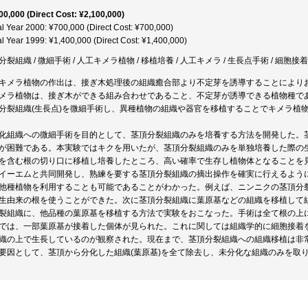
00,000 (Direct Cost: ¥2,100,000)
al Year 2000: ¥700,000 (Direct Cost: ¥700,000)
al Year 1999: ¥1,400,000 (Direct Cost: ¥1,400,000)
分裂組織 / 微細手術 / 人工キメラ植物 / 移植培養 / 人工キメラ / 生長点手術 / 細胞接着
キメラ植物の作出は、接ぎ木処理後の組織癒合部より不定芽を誘導することにより
メラ植物は、接ぎ木ができる組み合わせであること、不定芽が誘導できる植物種で
分裂組織(生長点)を微細手術し、異種植物の組織や器官を移植することでキメラ植
化組織への微細手術を目的として、茎頂分裂組織のみを培養する方法を開発した。
が困難である。本実験ではキクを用いたが、茎頂分裂組織のみを単独培養した際の
を含む根の切り口に移植し培養したところ、高い確率で生存し植物体となることを
イーエムと共同開発し、熟練を要する茎頂分裂組織の摘出操作を確実に行えるよう
他種植物を利用することも可能であることがわかった。例えば、ニンニクの茎頂分
生由来の根を使うことができた。次に茎頂分裂組織に葉原基などの組織を移植して
裂組織に、他品種の葉原基を移植する方法で実験をおこなった。手術は全て根の上
では、一部葉原基が接着した個体が見られた。これに関しては組織学的に細胞接着
織の上で生長しているのが観察された。現在まで、茎頂分裂組織への組織移植は非
要因として、茎頂から分化した組織(葉原基)を全て除去し、未分化な組織のみを取