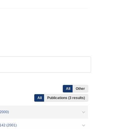
All
Other
All
Publications (3 results)
000)
 (2001)