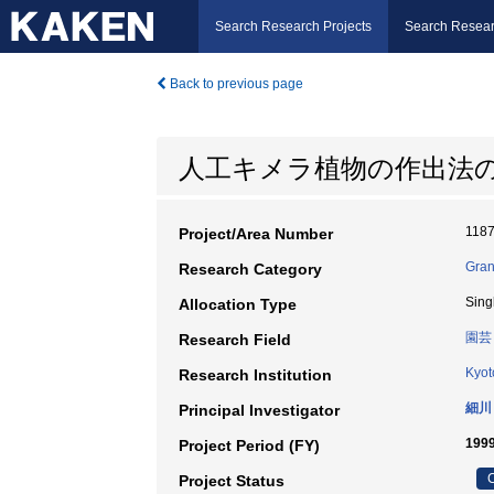
Search Research Projects
Search Resear
Back to previous page
人工キメラ植物の作出法
118
Project/Area Number
Gran
Research Category
Sing
Allocation Type
園芸
Research Field
Kyot
Research Institution
細川
Principal Investigator
1999
Project Period (FY)
C
Project Status