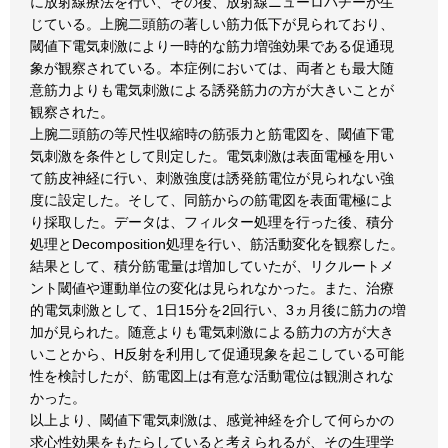
に放射線療法を行い、その後、放射線ニューロパチーが生
じている。上腕二頭筋の著しい筋力低下が見られており、
閾値下電気刺激により一時的な筋力増強効果である促通現
象が観察されている。本症例においては、両者とも最大随
意筋力よりも電気刺激による誘発筋力の方が大きいことが
観察された。
上腕二頭筋の等尺性収縮時の筋張力と筋電図を、閾値下電
気刺激を条件として則定した。電気刺激は表面電極を用い
て筋皮神経に行い、刺激強度は誘発筋電位が見られない強
度に設定した。そして、同筋からの筋電図を表面電極によ
り採取した。データは、フィルター処理を行った後、積分
処理とDecomposition処理を行い、筋活動変化を観察した。
結果として、積分筋電量は増加していたが、リクルートメ
ント閾値や運動単位の変化は見られなかった。また、治療
的電気刺激として、1日15分を2回行い、3ヵ月後に筋力の増
加が見られた。随意よりも電気刺激による筋力の方が大き
いことから、H反射を利用して促通現象を起こしている可能
性を検討したが、筋電図上は有意な活動電位は観測されな
かった。
以上より、閾値下電気刺激は、感覚神経を介して何らかの
求心性効果をもたらしていると考えられるが、その生理学