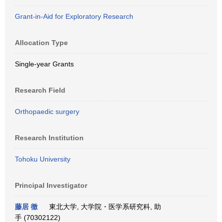
Grant-in-Aid for Exploratory Research
Allocation Type
Single-year Grants
Research Field
Orthopaedic surgery
Research Institution
Tohoku University
Principal Investigator
藤居 徹
東北大学, 大学院・医学系研究科, 助
手 (70302122)