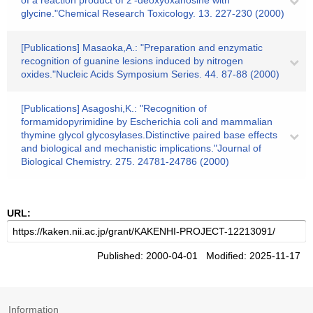
of a reaction product of 2′-deoxyoxanosine with
glycine."Chemical Research Toxicology. 13. 227-230 (2000)
[Publications] Masaoka,A.: "Preparation and enzymatic
recognition of guanine lesions induced by nitrogen
oxides."Nucleic Acids Symposium Series. 44. 87-88 (2000)
[Publications] Asagoshi,K.: "Recognition of
formamidopyrimidine by Escherichia coli and mammalian
thymine glycol glycosylases.Distinctive paired base effects
and biological and mechanistic implications."Journal of
Biological Chemistry. 275. 24781-24786 (2000)
URL:
Published: 2000-04-01 Modified: 2025-11-17
Information