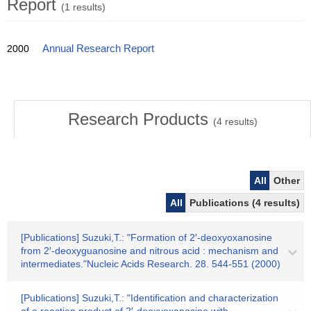
Report
(1 results)
2000
Annual Research Report
Research Products
(
4
results)
All
Other
All
Publications (4 results)
[Publications] Suzuki,T.: "Formation of 2′-deoxyoxanosine
from 2′-deoxyguanosine and nitrous acid : mechanism and
intermediates."Nucleic Acids Research. 28. 544-551 (2000)
[Publications] Suzuki,T.: "Identification and characterization