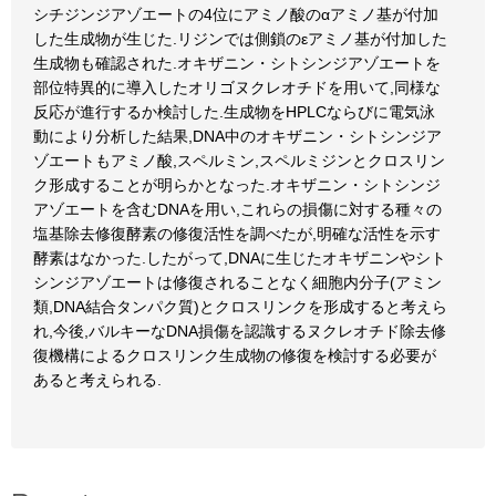
シチジンジアゾエートの4位にアミノ酸のαアミノ基が付加
した生成物が生じた.リジンでは側鎖のεアミノ基が付加した
生成物も確認された.オキザニン・シトシンジアゾエートを
部位特異的に導入したオリゴヌクレオチドを用いて,同様な
反応が進行するか検討した.生成物をHPLCならびに電気泳
動により分析した結果,DNA中のオキザニン・シトシンジア
ゾエートもアミノ酸,スペルミン,スペルミジンとクロスリン
ク形成することが明らかとなった.オキザニン・シトシンジ
アゾエートを含むDNAを用い,これらの損傷に対する種々の
塩基除去修復酵素の修復活性を調べたが,明確な活性を示す
酵素はなかった.したがって,DNAに生じたオキザニンやシト
シンジアゾエートは修復されることなく細胞内分子(アミン
類,DNA結合タンパク質)とクロスリンクを形成すると考えら
れ,今後,バルキーなDNA損傷を認識するヌクレオチド除去修
復機構によるクロスリンク生成物の修復を検討する必要が
あると考えられる.