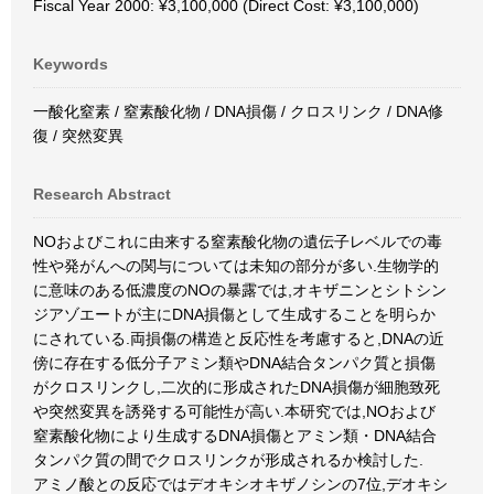
Fiscal Year 2000: ¥3,100,000 (Direct Cost: ¥3,100,000)
Keywords
一酸化窒素 / 窒素酸化物 / DNA損傷 / クロスリンク / DNA修
復 / 突然変異
Research Abstract
NOおよびこれに由来する窒素酸化物の遺伝子レベルでの毒
性や発がんへの関与については未知の部分が多い.生物学的
に意味のある低濃度のNOの暴露では,オキザニンとシトシン
ジアゾエートが主にDNA損傷として生成することを明らか
にされている.両損傷の構造と反応性を考慮すると,DNAの近
傍に存在する低分子アミン類やDNA結合タンパク質と損傷
がクロスリンクし,二次的に形成されたDNA損傷が細胞致死
や突然変異を誘発する可能性が高い.本研究では,NOおよび
窒素酸化物により生成するDNA損傷とアミン類・DNA結合
タンパク質の間でクロスリンクが形成されるか検討した.
アミノ酸との反応ではデオキシオキザノシンの7位,デオキシ