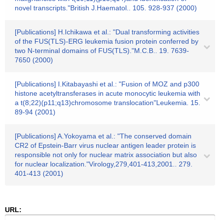
novel transcripts."British J.Haematol.. 105. 928-937 (2000)
[Publications] H.Ichikawa et al.: "Dual transforming activities
of the FUS(TLS)-ERG leukemia fusion protein conferred by
two N-terminal domains of FUS(TLS)."M.C.B.. 19. 7639-
7650 (2000)
[Publications] I.Kitabayashi et al.: "Fusion of MOZ and p300
histone acetyltransferases in acute monocytic leukemia with
a t(8;22)(p11;q13)chromosome translocation"Leukemia. 15.
89-94 (2001)
[Publications] A.Yokoyama et al.: "The conserved domain
CR2 of Epstein-Barr virus nuclear antigen leader protein is
responsible not only for nuclear matrix association but also
for nuclear localization."Virology,279,401-413,2001.. 279.
401-413 (2001)
URL: