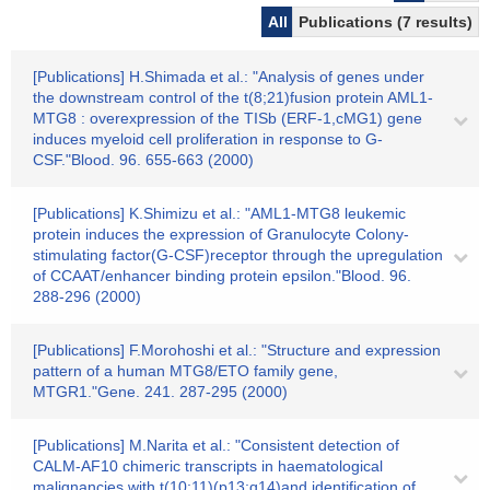
All
Publications (7 results)
[Publications] H.Shimada et al.: "Analysis of genes under
the downstream control of the t(8;21)fusion protein AML1-
MTG8 : overexpression of the TISb (ERF-1,cMG1) gene
induces myeloid cell proliferation in response to G-
CSF."Blood. 96. 655-663 (2000)
[Publications] K.Shimizu et al.: "AML1-MTG8 leukemic
protein induces the expression of Granulocyte Colony-
stimulating factor(G-CSF)receptor through the upregulation
of CCAAT/enhancer binding protein epsilon."Blood. 96.
288-296 (2000)
[Publications] F.Morohoshi et al.: "Structure and expression
pattern of a human MTG8/ETO family gene,
MTGR1."Gene. 241. 287-295 (2000)
[Publications] M.Narita et al.: "Consistent detection of
CALM-AF10 chimeric transcripts in haematological
malignancies with t(10;11)(p13;q14)and identification of