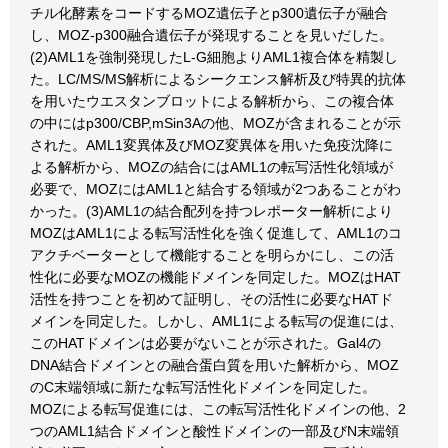
チル化酵素をコードするMOZ遺伝子とp300遺伝子が融合
し、MOZ-p300融合遺伝子が発現することを見いだした。
(2)AML1を強制発現したL-G細胞よりAML1複合体を精製し
た。LC/MS/MS解析によるシークエンス解析及び特異的抗体
を用いたウエスタンブロットによる解析から、この複合体
の中にはp300/CBP,mSin3Aの他、MOZが含まれることが示
された。AML1変異体及びMOZ変異体を用いた免疫沈降に
よる解析から、MOZの結合にはAML1の転写活性化領域が
必要で、MOZにはAML1と結合する領域が2つあることがわ
かった。(3)AML1の結合配列を持つレポーター解析により
MOZはAML1による転写活性化を強く促進して、AML1のコ
アクチベーターとして機能することを明らかにし、この活
性化に必要なMOZの機能ドメインを同定した。MOZはHAT
活性を持つことを初めて証明し、その活性に必要なHATド
メインを同定した。しかし、AML1による転写の促進には、
このHATドメインは必要がないことが示された。Gal4の
DNA結合ドメインとの融合蛋白質を用いた解析から、MOZ
のC末端領域に新たな転写活性化ドメインを同定した。
MOZによる転写促進には、この転写活性化ドメインの他、2
つのAML1結合ドメインと酸性ドメインの一部及びN末端領