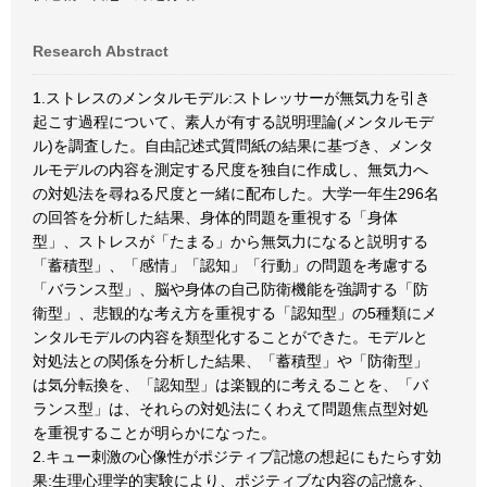
Research Abstract
1.ストレスのメンタルモデル:ストレッサーが無気力を引き
起こす過程について、素人が有する説明理論(メンタルモデ
ル)を調査した。自由記述式質問紙の結果に基づき、メンタ
ルモデルの内容を測定する尺度を独自に作成し、無気力へ
の対処法を尋ねる尺度と一緒に配布した。大学一年生296名
の回答を分析した結果、身体的問題を重視する「身体
型」、ストレスが「たまる」から無気力になると説明する
「蓄積型」、「感情」「認知」「行動」の問題を考慮する
「バランス型」、脳や身体の自己防衛機能を強調する「防
衛型」、悲観的な考え方を重視する「認知型」の5種類にメ
ンタルモデルの内容を類型化することができた。モデルと
対処法との関係を分析した結果、「蓄積型」や「防衛型」
は気分転換を、「認知型」は楽観的に考えることを、「バ
ランス型」は、それらの対処法にくわえて問題焦点型対処
を重視することが明らかになった。
2.キュー刺激の心像性がポジティブ記憶の想起にもたらす効
果:生理心理学的実験により、ポジティブな内容の記憶を、