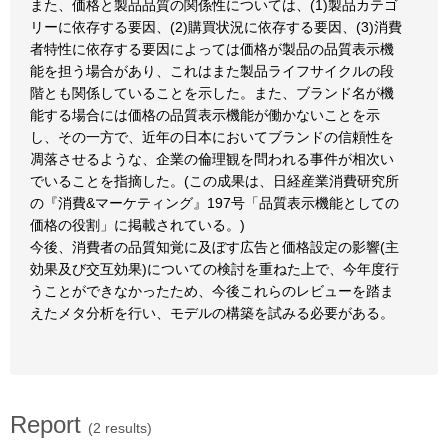
また、価格と製品品質の関係性については、(1)製品カテゴ
リーに依存する要因、(2)購買状況に依存する要因、(3)消費
者特性に依存する要因によっては価格が製品の品質表示機
能を担う場合があり、これはまた製品ライフサイクルの段
階とも関係していることを示した。また、ブランド名が機
能する場合には価格の品質表示機能が働かないことを示
し、その一方で、近年の日本においてブランドの信頼性を
凋落させるような、企業の倫理観を問われる事件が相次い
でいることを指摘した。(この成果は、日経産業消費研究所
の『消費&マーケティング』197号「品質表示機能としての
価格の役割」に掲載されている。)
今後、消費者の品質知覚に及ぼす広告と価格設定の影響(主
効果及び交互効果)についての検討を重ねた上で、今年度行
うことができなかったため、今後これらのレビューを踏ま
えたメタ分析を行い、モデルの構築を試みる必要がある。
Report
(2 results)