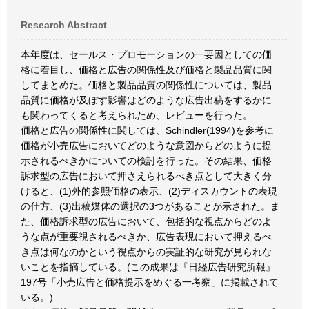
Research Abstract
本年度は、セールス・プロモーションの一要因としての価
格に着目し、価格と広告の関係性及び価格と製品品質に関
してまとめた。価格と製品品質の関係性については、製品
品質に価格が及ぼす影響はどのような広告出稿をするかに
も関わってくると考えられため、レビューを行った。
価格と広告の関係性に関しては、Schindler(1994)を参考に
価格が小売広告においてどのような意図からどのように提
示されるべきかについての検討を行った。その結果、価格
訴求型の広告において押さえられるべき点として大きく分
けると、(1)外的参照価格の表示、(2)ディスカウントの表現
の仕方、(3)出稿媒体の選択の3つがあることが示された。ま
た、価格訴求型の広告において、包括的な視点からどのよ
うな点が重要視されるべきか、広告表現において押えるべ
き点は何なのかという視点からの実証的な研究が見られな
いことを指摘している。(この成果は『日経広告研究所報』
197号「小売広告と価格提示をめぐる一考察」に掲載されて
いる。)