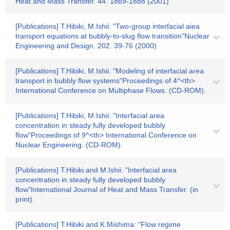
Heat and Mass Transfer. 44. 1869-1888 (2001)
[Publications] T.Hibiki, M.Ishii: "Two-group interfacial aiea
transport equations at bubbly-to-slug flow transition"Nuclear
Engineering and Design. 202. 39-76 (2000)
[Publications] T.Hibiki, M.Ishii: "Modeling of interfacial area
transport in bubbly flow systems"Proceedings of 4^<th>
International Conference on Multiphase Flows. (CD-ROM).
[Publications] T.Hibiki, M.Ishii: "Interfacial area
concentration in steady fully developed bubbly
flow"Proceedings of 9^<th> International Conference on
Nuclear Engineering. (CD-ROM).
[Publications] T.Hibiki and M.Ishii: "Interfacial area
concentration in steady fully developed bubbly
flow"International Journal of Heat and Mass Transfer. (in
print).
[Publications] T.Hibiki and K.Mishima: "Flow regime