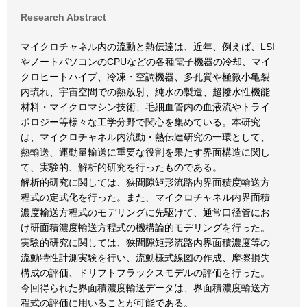
Research Abstract
マイクロチャネル内の流動と熱伝達は、近年、例えば、LSI
やノートパソコンのCPUなどの各種電子機器の冷却、マイ
クロヒートハイプ、冷凍・空調機器、多孔質や極微小亀裂
内琉れ、宇宙空間での熱放射、純水の製造、超撥水性機能
材料・マイクロマシン技術、毛細血管内の血液流やトライ
ポロジー等様々な工学分野で関心を集めている。本研究
は、マイクロチャネル内流動・熱伝達研究の一環として、
熱輸送、運動量輸送に重要な役割を果たす界面構造に関し
て、実験的、解析的研究を行ったものである。
解析的研究に関しては、狭間隙矩形流路内界面積度輸送方
程式の定式化を行った。また、マイクロチャネル内界面積
濃度輸送方程式のモデリングに先駆けて、通常口径管にお
け研面積濃度輸送方程式の機構論的モデリングを行った。
実験的研究に関しては、狭間隙矩形流路内界面積濃度等の
流動特性計測実験を行い、流動様式線図の作成、摩擦損失
構成の評価、ドリフトフラックスモデルの評価を行った。
今回得られた界面積濃度輸送データは、界面積濃度輸送方
程式の評価に用いることが可能である。