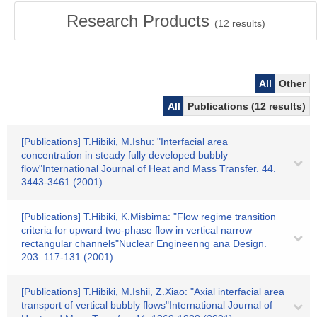
Research Products
(
12
results)
All
Other
All
Publications (12 results)
[Publications] T.Hibiki, M.Ishu: "Interfacial area
concentration in steady fully developed bubbly
flow"International Journal of Heat and Mass Transfer. 44.
3443-3461 (2001)
[Publications] T.Hibiki, K.Misbima: "Flow regime transition
criteria for upward two-phase flow in vertical narrow
rectangular channels"Nuclear Engineenng ana Design.
203. 117-131 (2001)
[Publications] T.Hibiki, M.Ishii, Z.Xiao: "Axial interfacial area
transport of vertical bubbly flows"International Journal of