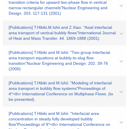
transition criteria for upward two-phase flow in vertical
narrow rectangular channels"Nuclear Engineering and
Design. 203. 117-131 (2001)
[Publications] T.Hibiki,M.Ishii and Z.Xiao: "Axial interfacial
area transport of vertical bubbly flows"International Journal
of Heat and Mass Transfer. 44. 1869-1888 (2001)
[Publications] T.Hibiki and M.Ishii: "Two-group interfacial
area transport equations at bubbly-to-slug flow
transition"Nuclear Engineering and Design. 202. 39-76
(2000)
[Publications] T.Hibiki and M.Ishii: "Modeling of interfacial
area transport in bubbly flow systems"Proceedings of
4^<th> International Conference on Multiphase Flows. (to
be presented).
[Publications] T.Hibiki and M.Ishii: "Interfacial area
concentration in steady fully developed bubbly
flow"Proceedings of 9^<th> International Conference on