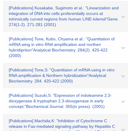
[Publications] Kusakabe, Sugimoto et al.: "Linearization and
integration of DNA into cells proferentially occurs at
intrinsically curved regions from human LINE-lolensit"Gene.
274(1-2). 271-281 (2001)
[Publications] Tone, Kubo, Chyama et al.: "Quantitation of
mRNA wing in vitro RNA amplification and northen
hybridiprtion"Analytical Biochemistry. 284(2). 420-422
(2000)
[Publications] Tone,S: "Quantitaion of mRNA using in vitro
RNA amplification & Northern hybridization"Analytical
Biochemistry. 284. 420-422 (2000)
[Publications] Suzuki,S: "Expression of indoleamine 2,3-
dioxygenase & tryptophan 2,3-dioxygenase in early
concept;"Biochemical Journal. 355(in press). (2001)
[Publications] Machida,K: "Inhibition of Cytochrome C
release in Fas-mediated signaling pathway by Hepatitis C