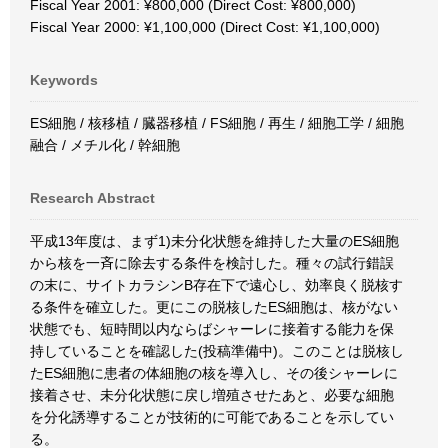
Fiscal Year 2001: ¥800,000 (Direct Cost: ¥800,000)
Fiscal Year 2000: ¥1,100,000 (Direct Cost: ¥1,100,000)
Keywords
ES細胞 / 核移植 / 臓器移植 / FS細胞 / 再生 / 細胞工学 / 細胞
融合 / メチル化 / 幹細胞
Research Abstract
平成13年度は、まず1)未分化状態を維持した大量のES細胞
から核を一斉に除去する条件を検討した。種々の試行錯誤
の末に、サイトカラシンB存在下で遠心し、効率良く脱核す
る条件を確立した。更にこの脱核したES細胞は、核がない
状態でも、短時間以内ならばシャーレに接着する能力を保
持していることを確認した(投稿準備中)。このことは脱核し
たES細胞に患者の体細胞の核を導入し、その後シャーレに
接着させ、未分化状態に戻し増殖させたあと、必要な細胞
を分化誘導することが技術的に可能であることを示してい
る。