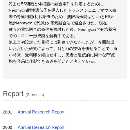
2)またES細胞と体細胞の融合条件を決定するために、
Neomycin耐性遺伝子を導入したトランスジェニッマウス由
来の腎臓細胞(初代培養のため、無限増殖能はない)とES細
胞(Neomycinで死滅)を電気融合法で融合させた。現在、
種々の電気融合の条件を検討した後、Neomycin含有培養液
でのコロニー形成能を解析中である。
以上当初設定した目標には到達できなかったが、今回助成
いただいた研究によって、1)と2)の技術を併せることで、近
い将来、受精卵を経由せずに、患者と遺伝的に同一なES細
胞を容易に作製できる道を開いたと考えている。
Report
(2 results)
2001
Annual Research Report
2000
Annual Research Report