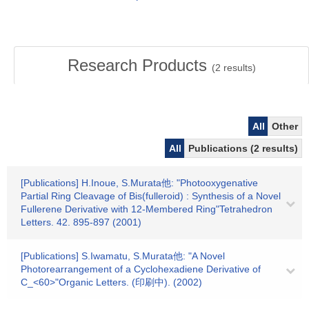
Research Products
(
2
results)
All
Other
All
Publications (2 results)
[Publications] H.Inoue, S.Murata他: "Photooxygenative
Partial Ring Cleavage of Bis(fulleroid) : Synthesis of a Novel
Fullerene Derivative with 12-Membered Ring"Tetrahedron
Letters. 42. 895-897 (2001)
[Publications] S.Iwamatu, S.Murata他: "A Novel
Photorearrangement of a Cyclohexadiene Derivative of
C_<60>"Organic Letters. (印刷中). (2002)