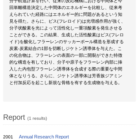
分子軌道計算を行い、従来の反応機構における中間体と今
回単離構造決定した中間体のエネルギーを比較し、従来考
えられていた経路にはエネルギー的に問題があるという知
見を得た。さらに、ビス(フレロイド)は光増感作用が強く、
分子状酸素を光によって活性化し一重項酸素を発生させる
ことができる。この結果、生成した活性酸素はビス(フレロ
イド)を酸化しフラーレンのサッカーボール構造を形成する
炭素-炭素結合の1部を切断しジケトン誘導体を与えた。こ
の化合物は、フラーレンの表面の一部に開裂ができた特徴
的な構造を有しており、分子や原子をフラーレン内部に挿
入した内包型フラーレン誘導体を合成する際の重要な中間
体となりうる。さらに、ジケトン誘導体は芳香族ジアミン
と付加反応を起こし新規な骨格を有する生成物を与える。
Report
(1 results)
2001
Annual Research Report