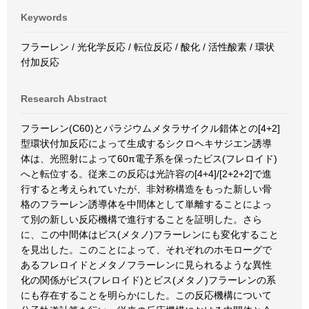
Keywords
フラーレン / 光化学反応 / 転位反応 / 酸化 / 活性酸素 / 環状
付加反応
Research Abstract
フラーレン(C60)とパラジウムメタラサイクル錯体との[4+2]
型環状付加反応によって生成するシクロヘキサジエン誘導
体は、光照射によって60π電子系を保ったビス(フレロイド)
へと転位する。従来この反応は光許容の[4+4]/[2+2+2]で進
行すると考えられていたが、非対称構造をもった新しい骨
格のフラーレン誘導体を中間体として単離することによっ
て別の新しい反応機構で進行することを証明した。さら
に、この中間体はビス(メタノ)フラーレンにも変化すること
を見出した。このことによって、それぞれのホモローグで
あるフレロイドとメタノフラーレンに見られるような異性
化の関係がビス(フレロイド)とビス(メタノ)フラーレンの系
にも存在することを明らかにした。この反応機構について