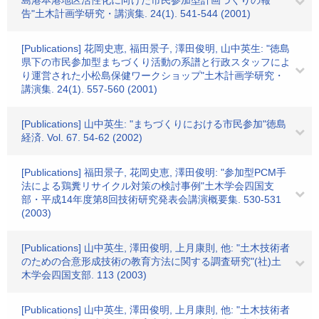
島港本港地区活性化に向けた市民参加型計画づくりの報
告"土木計画学研究・講演集. 24(1). 541-544 (2001)
[Publications] 花岡史恵, 福田景子, 澤田俊明, 山中英生: "徳島
県下の市民参加型まちづくり活動の系譜と行政スタッフによ
り運営された小松島保健ワークショップ"土木計画学研究・
講演集. 24(1). 557-560 (2001)
[Publications] 山中英生: "まちづくりにおける市民参加"徳島
経済. Vol. 67. 54-62 (2002)
[Publications] 福田景子, 花岡史恵, 澤田俊明: "参加型PCM手
法による鶏糞リサイクル対策の検討事例"土木学会四国支
部・平成14年度第8回技術研究発表会講演概要集. 530-531
(2003)
[Publications] 山中英生, 澤田俊明, 上月康則, 他: "土木技術者
のための合意形成技術の教育方法に関する調査研究"(社)土
木学会四国支部. 113 (2003)
[Publications] 山中英生, 澤田俊明, 上月康則, 他: "土木技術者