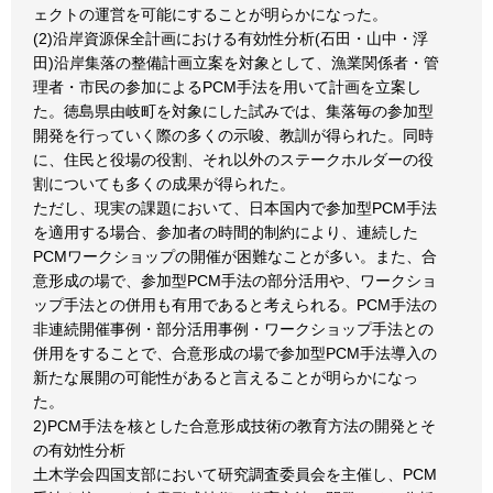
ェクトの運営を可能にすることが明らかになった。
(2)沿岸資源保全計画における有効性分析(石田・山中・浮
田)沿岸集落の整備計画立案を対象として、漁業関係者・管
理者・市民の参加によるPCM手法を用いて計画を立案し
た。徳島県由岐町を対象にした試みでは、集落毎の参加型
開発を行っていく際の多くの示唆、教訓が得られた。同時
に、住民と役場の役割、それ以外のステークホルダーの役
割についても多くの成果が得られた。
ただし、現実の課題において、日本国内で参加型PCM手法
を適用する場合、参加者の時間的制約により、連続した
PCMワークショップの開催が困難なことが多い。また、合
意形成の場で、参加型PCM手法の部分活用や、ワークショ
ップ手法との併用も有用であると考えられる。PCM手法の
非連続開催事例・部分活用事例・ワークショップ手法との
併用をすることで、合意形成の場で参加型PCM手法導入の
新たな展開の可能性があると言えることが明らかになっ
た。
2)PCM手法を核とした合意形成技術の教育方法の開発とそ
の有効性分析
土木学会四国支部において研究調査委員会を主催し、PCM