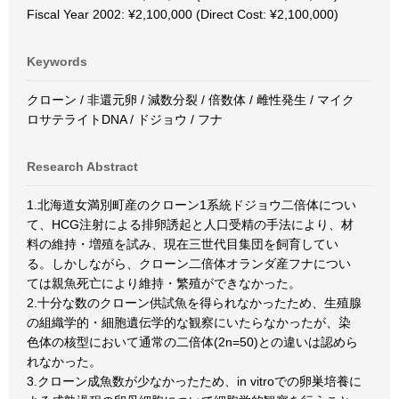
Fiscal Year 2002: ¥2,100,000 (Direct Cost: ¥2,100,000)
Keywords
クローン / 非還元卵 / 減数分裂 / 倍数体 / 雌性発生 / マイク
ロサテライトDNA / ドジョウ / フナ
Research Abstract
1.北海道女満別町産のクローン1系統ドジョウ二倍体につい
て、HCG注射による排卵誘起と人口受精の手法により、材
料の維持・増殖を試み、現在三世代目集団を飼育してい
る。しかしながら、クローン二倍体オランダ産フナについ
ては親魚死亡により維持・繁殖ができなかった。
2.十分な数のクローン供試魚を得られなかったため、生殖腺
の組織学的・細胞遺伝学的な観察にいたらなかったが、染
色体の核型において通常の二倍体(2n=50)との違いは認めら
れなかった。
3.クローン成魚数が少なかったため、in vitroでの卵巣培養に