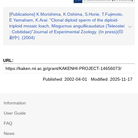
[Publications] K.Morishima, K.Oshima, S.Horie, T.Fujimoto,
E.Yamaham, K.Arai: "Clonal diploid sperm of the diploid-
triploid mosaic loach, Misgurnus anguillicaudatus (Teleostei
: Cobitidae)"Journal of Experimental Zoology. (In press)(印
刷中). (2004)
URL:
Published: 2002-04-01 Modified: 2025-11-17
Information
User Guide
FAQ
News