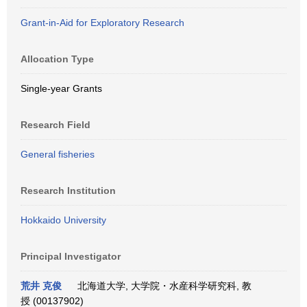
Grant-in-Aid for Exploratory Research
Allocation Type
Single-year Grants
Research Field
General fisheries
Research Institution
Hokkaido University
Principal Investigator
荒井 克俊
北海道大学, 大学院・水産科学研究科, 教
授 (00137902)