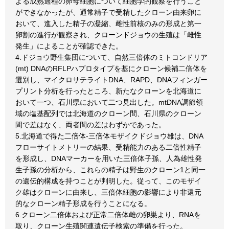
よる成熟過程の卵母細胞について細胞学的観察を行うこと
ができなかったが、通常精子で受精したクローン由来卵に
おいて、進入した精子の凝縮、雌性前核のみの形成と第一
卵割の進行が観察され、クローンドジョウの生殖は「雌性
発生」によることが確認できた。
4.ドジョウ野生集団について、自然三倍体のミトコンドリア
(mt) DNAのRFLPハプロタイプを基にクローン候補二倍体を
選別し、マイクロサテライトDNA、RAPD、DNAフィンガー
プリント分析を行ったところ、新たなクローンを北海道に
おいて一つ、石川県において二つ見出した。mtDNA調節領
域の塩基配列では北海道のクローン間、石川県のクローン
間で差はなく、両者間の差はわずかであった。
5.北海道で得た二倍体-三倍体モザイクドジョウ雄は、DNA
フローサイトメトリーの結果、受精能力のある二倍性精子
を形成し、DNAマーカーを用いた三倍体子孫、人為雄性発
生子孫の分析から、これらの精子は野生のクローン1と同一
の遺伝的構成を持つことが判明した。従って、このモザイ
ク雄はクローンに由来し、三倍体細胞の影響により非還元
的なクローン精子形成を行うことになる。
6.クローン二倍体および正常二倍体雌の卵巣より、RNAを
取り、クローン生殖関連遺伝子検索の準備を行った。