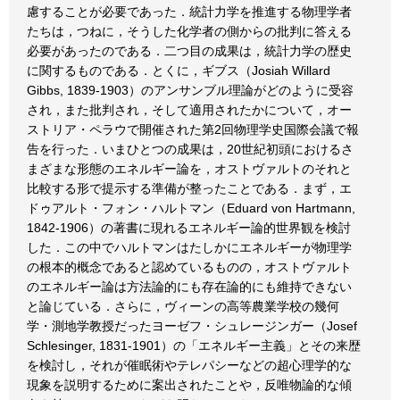
慮することが必要であった．統計力学を推進する物理学者
たちは，つねに，そうした化学者の側からの批判に答える
必要があったのである．二つ目の成果は，統計力学の歴史
に関するものである．とくに，ギブス（Josiah Willard
Gibbs, 1839-1903）のアンサンブル理論がどのように受容
され，また批判され，そして適用されたかについて，オー
ストリア・ペラウで開催された第2回物理学史国際会議で報
告を行った．いまひとつの成果は，20世紀初頭におけるさ
まざまな形態のエネルギー論を，オストヴァルトのそれと
比較する形で提示する準備が整ったことである．まず，エ
ドゥアルト・フォン・ハルトマン（Eduard von Hartmann,
1842-1906）の著書に現れるエネルギー論的世界観を検討
した．この中でハルトマンはたしかにエネルギーが物理学
の根本的概念であると認めているものの，オストヴァルト
のエネルギー論は方法論的にも存在論的にも維持できない
と論じている．さらに，ヴィーンの高等農業学校の幾何
学・測地学教授だったヨーゼフ・シュレージンガー（Josef
Schlesinger, 1831-1901）の「エネルギー主義」とその来歴
を検討し，それが催眠術やテレパシーなどの超心理学的な
現象を説明するために案出されたことや，反唯物論的な傾