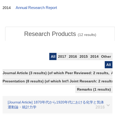
2014
Annual Research Report
Research Products
(
12
results)
All
2017
2016
2015
2014
Other
All
Journal Article (3 results) (of which Peer Reviewed: 2 results,
Presentation (8 results) (of which Int'l Joint Research: 2 results,
Remarks (1 results)
[Journal Article] 1870年代から1920年代における化学と気体
運動論・統計力学
2016