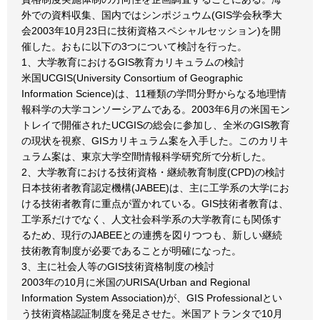
外での資料収集、国内ではシンポジュウム(GIS学会秋季大
会2003年10月23日に技術資格スペシャルセッション)を開
催した。おもに以下の3つについて検討を行った。
1、大学教育におけるGIS教育カリキュラムの検討
米国UCGIS(University Consortium of Geographic
Information Science)は、11種類の学問分野からなる地理情
報科学の大学コンソーシアムである。2003年6月の米国モン
トレイで開催されたUCGISの総会に参加し、全米のGIS教育
の現状を視察、GISカリキュラム案を入手した。このカリキ
ュラム案は、東京大学空間情報科学研究所で分析した。
2、大学教育における技術資格・継続教育制度(CPD)の検討
日本技術者教育認定機構(JABEE)は、主に工学系の大学にお
ける技術者教育に重点が置かれている。GIS技術者教育は、
工学系だけでなく、人文社会科学系の大学教育にも関係す
るため、現行のJABEEとの連携を図りつつも、新しい継続
技術教育制度が必要であることが明確になった。
3、主に社会人等のGIS技術資格制度の検討
2003年の10月に米国のURISA(Urban and Regional
Information System Association)が、GIS Professionalとい
う技術資格認証制度を発足させた。米国アトランタで10月