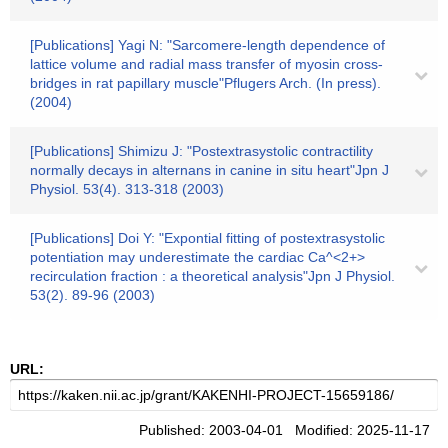
[Publications] Yagi N: "Sarcomere-length dependence of
lattice volume and radial mass transfer of myosin cross-
bridges in rat papillary muscle"Pflugers Arch. (In press).
(2004)
[Publications] Shimizu J: "Postextrasystolic contractility
normally decays in alternans in canine in situ heart"Jpn J
Physiol. 53(4). 313-318 (2003)
[Publications] Doi Y: "Expontial fitting of postextrasystolic
potentiation may underestimate the cardiac Ca^<2+>
recirculation fraction : a theoretical analysis"Jpn J Physiol.
53(2). 89-96 (2003)
URL:
Published: 2003-04-01 Modified: 2025-11-17