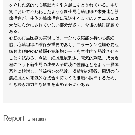
を介した病的な心筋肥大を引き起こすとされている。本研
究において不死化したような新生児心筋組織の未発達な筋
節構造が、生体の筋節構造に発達するまでのメカニズムは
未だ明らかにされていない部分が多く、今後の検討課題で
ある。
心筋の再生医療の実現には、十分な収縮能を持つ心筋細
胞、心筋組織の確保が重要であり、コラーゲン包埋心筋組
織およびIPPAM積層心筋細胞シートを生体内で発達させる
ことを試みる。今後、細胞進展刺激、電気的刺激、成長過
程のラット新生児の成長因子環境の整備などをより一層体
系的に検討し、筋節構造の発達、収縮能の獲得、周辺の心
筋細胞との電気的な接合を持ちうる細胞へ誘導するため、
引き続き精力的な研究を進める必要がある。
Report
(2 results)