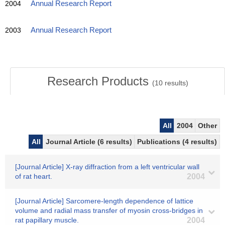
2004
Annual Research Report
2003
Annual Research Report
Research Products
(
10
results)
All
2004
Other
All
Journal Article (6 results)
Publications (4 results)
[Journal Article] X-ray diffraction from a left ventricular wall
of rat heart.
2004
[Journal Article] Sarcomere-length dependence of lattice
volume and radial mass transfer of myosin cross-bridges in
rat papillary muscle.
2004