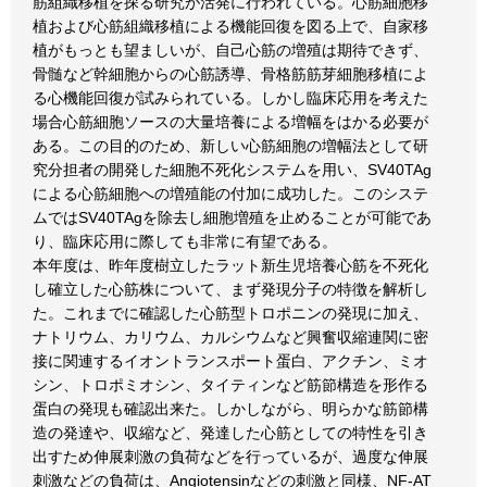
筋組織移植を探る研究が活発に行われている。心筋細胞移
植および心筋組織移植による機能回復を図る上で、自家移
植がもっとも望ましいが、自己心筋の増殖は期待できず、
骨髄など幹細胞からの心筋誘導、骨格筋筋芽細胞移植によ
る心機能回復が試みられている。しかし臨床応用を考えた
場合心筋細胞ソースの大量培養による増幅をはかる必要が
ある。この目的のため、新しい心筋細胞の増幅法として研
究分担者の開発した細胞不死化システムを用い、SV40TAg
による心筋細胞への増殖能の付加に成功した。このシステ
ムではSV40TAgを除去し細胞増殖を止めることが可能であ
り、臨床応用に際しても非常に有望である。
本年度は、昨年度樹立したラット新生児培養心筋を不死化
し確立した心筋株について、まず発現分子の特徴を解析し
た。これまでに確認した心筋型トロポニンの発現に加え、
ナトリウム、カリウム、カルシウムなど興奮収縮連関に密
接に関連するイオントランスポート蛋白、アクチン、ミオ
シン、トロポミオシン、タイティンなど筋節構造を形作る
蛋白の発現も確認出来た。しかしながら、明らかな筋節構
造の発達や、収縮など、発達した心筋としての特性を引き
出すため伸展刺激の負荷などを行っているが、過度な伸展
刺激などの負荷は、Angiotensinなどの刺激と同様、NF-AT