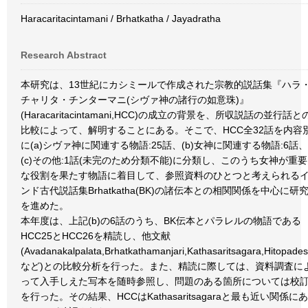
Haracaritacintamani / Brhatkatha / Jayadratha
Research Abstract
本研究は、13世紀にカシミールで作成された宗教的説話集『ハラ
チャリタ・チンターマニ(シヴァ神の諸行の如意珠)』
(Haracaritacintamani,HCC)の成立の背景を、所収説話の並行話と
比較によって、解明することにある。そこで、HCC全32話を内容
に(a)シヴァ神に関連する物語:25話、(b)女神に関連する物語:6話、
(c)その他:1話(未完のため分類不能)に分類し、このうち女神が重要
な役割を果たす物語に着目して、参照資料のひとつと考えられる
ンド古代説話集Brhatkatha(BK)の諸伝本との相関関係を中心に研
を進めた。
本年度は、上記(b)の6話のうち、BK伝本とパラレルの物語である
HCC25とHCC26を精読し、他文献
(Avadanakalpalata,Brhatkathamanjari,Kathasaritsagara,Hitopade
など)との比較分析を行った。また、精読に際しては、資料調査に
って入手しえた写本を随時参照し、問題のある箇所については校
を行った。その結果、HCCはKathasaritsagaraと最も近い関係にあ