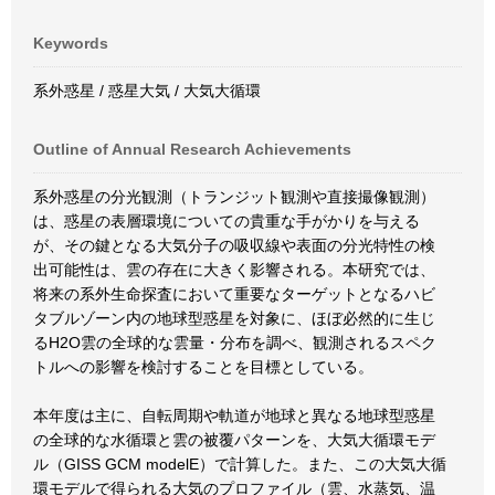
Keywords
系外惑星 / 惑星大気 / 大気大循環
Outline of Annual Research Achievements
系外惑星の分光観測（トランジット観測や直接撮像観測）
は、惑星の表層環境についての貴重な手がかりを与える
が、その鍵となる大気分子の吸収線や表面の分光特性の検
出可能性は、雲の存在に大きく影響される。本研究では、
将来の系外生命探査において重要なターゲットとなるハビ
タブルゾーン内の地球型惑星を対象に、ほぼ必然的に生じ
るH2O雲の全球的な雲量・分布を調べ、観測されるスペク
トルへの影響を検討することを目標としている。
本年度は主に、自転周期や軌道が地球と異なる地球型惑星
の全球的な水循環と雲の被覆パターンを、大気大循環モデ
ル（GISS GCM modelE）で計算した。また、この大気大循
環モデルで得られる大気のプロファイル（雲、水蒸気、温