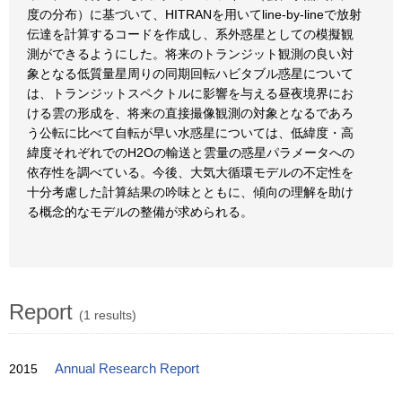
度の分布）に基づいて、HITRANを用いてline-by-lineで放射
伝達を計算するコードを作成し、系外惑星としての模擬観
測ができるようにした。将来のトランジット観測の良い対
象となる低質量星周りの同期回転ハビタブル惑星について
は、トランジットスペクトルに影響を与える昼夜境界にお
ける雲の形成を、将来の直接撮像観測の対象となるであろ
う公転に比べて自転が早い水惑星については、低緯度・高
緯度それぞれでのH2Oの輸送と雲量の惑星パラメータへの
依存性を調べている。今後、大気大循環モデルの不定性を
十分考慮した計算結果の吟味とともに、傾向の理解を助け
る概念的なモデルの整備が求められる。
Report
(1 results)
2015
Annual Research Report