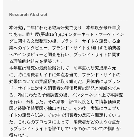
Research Abstract
本研究は二年にわたる継続研究であり、本年度が最終年度
である。昨年度(平成16年)はインターネット・マーケティン
グに関する文献整理の後、ブランド・サイトを運営する企
業へのインタビュー、プランド・サイトを利用する消費者
へのインタビューと調査を行い、ブランド・サイトに関す
る理論的枠組みを構築した。
本年度は研究の最終段階として、前年度の研究成果を元
に、特に消費者サイドに焦点を当て、ブランド・サイトの
効果についての実証研究に取り組んだ。具体的にはブラン
ド・サイトに対する消費者の評価尺度の開発と精緻化であ
る。2回にわたる予備調査の後、インターネット上で本調査
を行い、分析した。その結果、評価尺度として情報価値要
因と経験価値要因が抽出された。その後、実際にウェブサ
イトの運営を試み、その中で消費者の反応を測定していっ
た。これらのプロセスによって、消費者がどのような点か
らブランド・サイトを評価しているのかについての指針が
得られた。