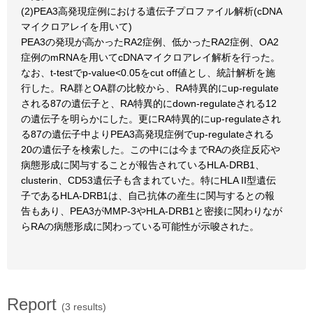
(2)PEA3高発現症例における遺伝子プロファイル解析(cDNA
マイクロアレイを用いて)
PEA3の発現が高かったRA2症例、低かったRA2症例、OA2
症例のmRNAを用いてcDNAマイクロアレイ解析を行った。
なお、t-testでp-value<0.05をcut off値とし、統計解析を施
行した。RA群とOA群の比較から、RA特異的にup-regulate
される87の遺伝子と、RA特異的にdown-regulateされる12
の遺伝子を明らかにした。更にRA特異的にup-regulateされ
る87の遺伝子中よりPEA3高発現症例でup-regulateされる
20の遺伝子を検索した。この中には今までRAの炎症反応や
病態形成に関与することが報告されているHLA-DRB1、
clusterin、CD53遺伝子も含まれていた。特にHLA II型遺伝
子であるHLA-DRB1は、自己抗体の産生に関与するとの報
告もあり、PEA3がMMP-3やHLA-DRB1と密接に関わりなが
らRAの病態形成に関わっている可能性が示唆された。
Report
(3 results)