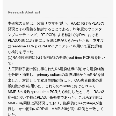
Research Abstract
本研究の目的は、関節リウマチ(以下、RA)におけるPEA3の
発現とその意義を検討することである。昨年度のウェスタ
ンブロッティング、RT-PCRによる検討ではRAにおける
PEA3の発現は症例による発現差が大きかったため、本年度
はreal-time PCRとcDNAマイクロアレイを用いて更に詳細
な検討を行った。
(1)RA滑膜細胞におけるPEA3の発現(real-time PCR法を用い
て)
人工関節手術の際に得られたRA滑膜組織(5例)から滑膜細胞
を分離・抽出し、primary cultureの滑膜細胞からmRNAを抽
出した。対照として変形性関節症(以下、OA)患者由来の滑
膜細胞(5例)を用いた。これらのmRNAにおけるPEA3、
MMP-3の発現をreal-time PCR法で検討したところ、RAの2
症例において特にPEA3が高発現であった。これら2症例は
MMP-3も同様に高発現しており、臨床的にRAのstageが進
行し、かつ術前のCRP値、MMP-3値が高い症例と一致して
いた。