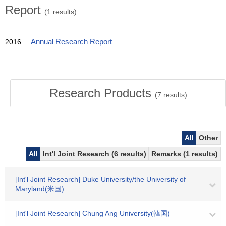
Report
(1 results)
2016
Annual Research Report
Research Products
(
7
results)
All
Other
All
Int'l Joint Research (6 results)
Remarks (1 results)
[Int'l Joint Research] Duke University/the University of
Maryland(米国)
[Int'l Joint Research] Chung Ang University(韓国)