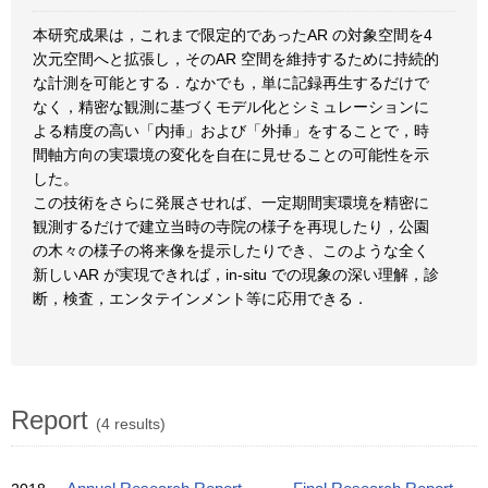
本研究成果は，これまで限定的であったAR の対象空間を4
次元空間へと拡張し，そのAR 空間を維持するために持続的
な計測を可能とする．なかでも，単に記録再生するだけで
なく，精密な観測に基づくモデル化とシミュレーションに
よる精度の高い「内挿」および「外挿」をすることで，時
間軸方向の実環境の変化を自在に見せることの可能性を示
した。
この技術をさらに発展させれば、一定期間実環境を精密に
観測するだけで建立当時の寺院の様子を再現したり，公園
の木々の様子の将来像を提示したりでき、このような全く
新しいAR が実現できれば，in-situ での現象の深い理解，診
断，検査，エンタテインメント等に応用できる．
Report
(4 results)