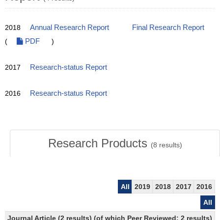
2018
Annual Research Report
Final Research Report
(
PDF
)
2017
Research-status Report
2016
Research-status Report
Research Products
(
8
results)
All
2019
2018
2017
2016
All
Journal Article (2 results) (of which Peer Reviewed: 2 results)