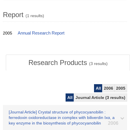
Report
(1 results)
2005
Annual Research Report
Research Products
(
3
results)
All
2006
2005
All
Journal Article (3 results)
[Journal Article] Crystal structure of phycocyanobilin :
ferredoxin oxidoreductase in complex with biliverdin Ixα, a
key enzyme in the biosynthesis of phycocyanobilin
2006