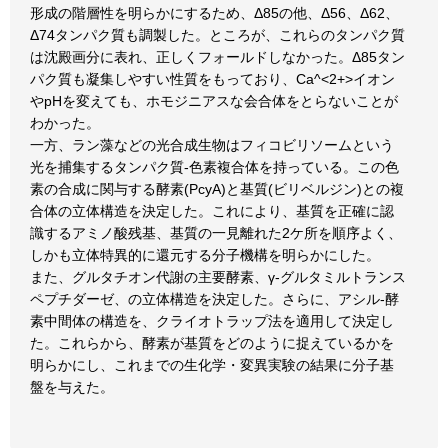
形成の階層性を明らかにするため、Δ85の他、Δ56、Δ62、
Δ74タンパク質も調製した。ところが、これらのタンパク質
は沈殿画分に表れ、正しくフォールドしなかった。Δ85タン
パク質も凝集しやすい性質をもっており、Ca^<2+>イオン
やpHを変えても、ホモジニアスな会合体をとらないことが
わかった。
一方、ラン藻などの光合成生物はフィコビリソームという
光を捕集するタンパク質-色素複合体を持っている。この色
素の合成に関与する酵素(PcyA)と基質(ビリベルジン)との複
合体の立体構造を決定した。これにより、基質を正確に認
識するアミノ酸残基、基質の一見離れた2ケ所を順序よく、
しかも立体特異的に還元する分子機構を明らかにした。
また、グルタチオン代謝の主要酵素、γ-グルタミルトランス
ペプチダーゼ、の立体構造を決定した。さらに、アシル-酵
素中間体の構造を、クライオトラップ法を適用して決定し
た。これらから、酵素が基質をどのように捉えているかを
明らかにし、これまでの生化学・変異実験の結果に分子基
盤を与えた。