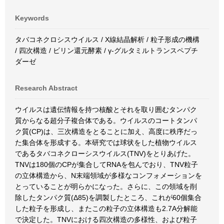
Keywords
タバコネクロシスウイルス / X線結晶解析 / 粒子形成の機構
/ 四次構造 / ビリン還元酵素 / γ-グルタミルトランスペプチ
ダーゼ
Research Abstract
ウイルスは遺伝情報を持つ核酸とそれを取り囲むタンパク
質からなる超分子複合体である。ウイルスのコートタンパ
ク質(CP)は、三次構造をとることに加え、高度に秩序だっ
た集合体を形成する。本研究では球状をした植物ウイルス
であるタバコネクローシスウイルス(TNV)をとりあげた。
TNVは180個のCPが集合してRNAを包んでおり、TNV粒子
の立体構造から、N末端領域が多様なコンフォメーションを
とっていることが明らかになった。さらに、この領域を削
除したタンパク質(Δ85)を調製したところ、これが60個集合
した粒子を形成し、またこの粒子の立体構造も2.7A分解能
で決定した。TNVにおける四次構造の多様性、および粒子