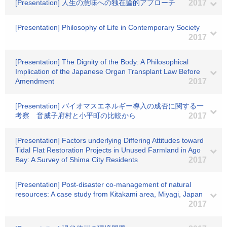
[Presentation] 人生の意味への独在論的アプローチ
2017
[Presentation] Philosophy of Life in Contemporary Society
2017
[Presentation] The Dignity of the Body: A Philosophical
Implication of the Japanese Organ Transplant Law Before
Amendment
2017
[Presentation] バイオマスエネルギー導入の成否に関する一
考察 音威子府村と小平町の比較から
2017
[Presentation] Factors underlying Differing Attitudes toward
Tidal Flat Restoration Projects in Unused Farmland in Ago
Bay: A Survey of Shima City Residents
2017
[Presentation] Post-disaster co-management of natural
resources: A case study from Kitakami area, Miyagi, Japan
2017