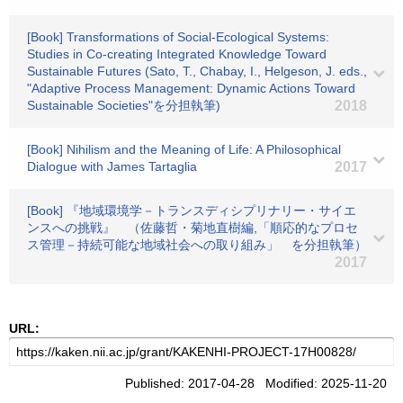
[Book] Transformations of Social-Ecological Systems:
Studies in Co-creating Integrated Knowledge Toward
Sustainable Futures (Sato, T., Chabay, I., Helgeson, J. eds.,
"Adaptive Process Management: Dynamic Actions Toward
Sustainable Societies"を分担執筆)
2018
[Book] Nihilism and the Meaning of Life: A Philosophical
Dialogue with James Tartaglia
2017
[Book] 『地域環境学－トランスディシプリナリー・サイエ
ンスへの挑戦』 （佐藤哲・菊地直樹編,「順応的なプロセ
ス管理－持続可能な地域社会への取り組み」 を分担執筆）
2017
URL:
Published: 2017-04-28 Modified: 2025-11-20