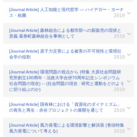
[Journal Article] 人工知能と現代哲学 ― ハイデガー・ヨーナ
ス・粘菌
2019
[Journal Article] 森林組合による都市部への薪販売の現状と
意義 葛巻町森林組合を事例として
2019
[Journal Article] 原子力災害による被害の不可視性と環境社
会学の役割
2019
[Journal Article] 環境問題の視点から (特集 大原社会問題研
究所創立100周年・法政大学合併70周年記念シンポジウム
社会問題の現在) -- (社会問題の現在 : 研究と運動をどのよう
に切り結ぶのか)
2019
[Journal Article] 国有林における「資源化のダイナミズム」
の喪失と再生：赤谷プロジェクトの展開を通じて
2019
[Journal Article] 風力発電による環境影響と解決策 (巻頭特集
風力発電について考える)
2018