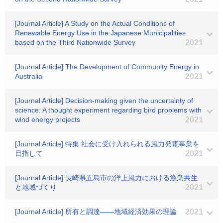
[Journal Article] A Study on the Actual Conditions of
Renewable Energy Use in the Japanese Municipalities
based on the Third Nationwide Survey
2021
[Journal Article] The Development of Community Energy in
Australia
2021
[Journal Article] Decision-making given the uncertainty of
science: A thought experiment regarding bird problems with
wind energy projects
2021
[Journal Article] 特集 社会に受け入れられる風力発電事業を
目指して
2021
[Journal Article] 長崎県五島市の洋上風力における漁業共生
と地域づくり
2021
[Journal Article] 所有と調達――地域経済効果の理論
2021