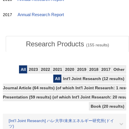
2017
Annual Research Report
Research Products
(
155
results)
All
2023
2022
2021
2020
2019
2018
2017
Other
All
Int'l Joint Research (12 results)
Journal Article (64 results) (of which Int'l Joint Research: 1 re
Presentation (59 results) (of which Int'l Joint Research: 20 result
Book (20 results)
[Int'l Joint Research] ハレ大学/未来エネルギー研究所(ドイ
ツ)