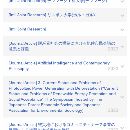
[Int'l Joint Research] デンマーク工科大学(デンマーク)
[Int'l Joint Research] リスボン大学(ポルトガル)
[Int'l Joint Research]
[Journal Article] 脱炭素社会の構築における気候市民会議の
意義と課題
2023
[Journal Article] Artificial Intelligence and Contemporary
Philosophy
2023
[Journal Article] 3. Current Status and Problems of
Photovoltaic Power Generation with Deforestation (“Current
Status and Problems of Renewable Energy Promotion and
Social Acceptance” The Symposium hosted by The
Japanese Forest Economic Society and Japanese
Association for Environmental Sociology)
2023
[Journal Article] 被災地におけるコミュニティナース事業の