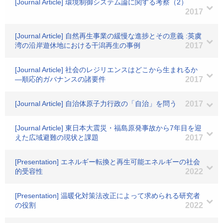
[Journal Article] 環境制御システム論に関する考察（2）
2017
[Journal Article] 自然再生事業の緩慢な進捗とその意義 :英虞
湾の沿岸遊休地における干潟再生の事例
2017
[Journal Article] 社会のレジリエンスはどこから生まれるか
―順応的ガバナンスの諸要件
2017
[Journal Article] 自治体原子力行政の「自治」を問う
2017
[Journal Article] 東日本大震災・福島原発事故から7年目を迎
えた広域避難の現状と課題
2017
[Presentation] エネルギー転換と再生可能エネルギーの社会
的受容性
2022
[Presentation] 温暖化対策法改正によって求められる研究者
の役割
2022