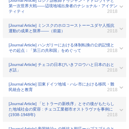
[Journal Article] ロシア語教師ドゥシャン・トドロヴィチと
第一次世界大戦――辺境地域出身者のナショナル・アイデン
ティティ
2018
[Journal Article] ミンスクのホロコーストーーユダヤ人抵抗
運動の成果と限界――（前篇）
2018
[Journal Article] ハンガリーにおける体制転換の公的記憶と
その起点：「第三の共和国」をめぐって
2018
[Journal Article] チェコの日本びいきフロウハと日本のおと
ぎ話」
2018
[Journal Article] 旧東ドイツ地域・ハレ市における移民・難
民統合と教育
2018
[Journal Article] 「ヒトラーの新秩序」とその後がもたらし
た地域社会の変容 : チェコ工業都市オストラヴァを事例に
(1938-1948年)
2018
[Journal Article] 帝国統治への抵抗と順応ーハプスブルクと