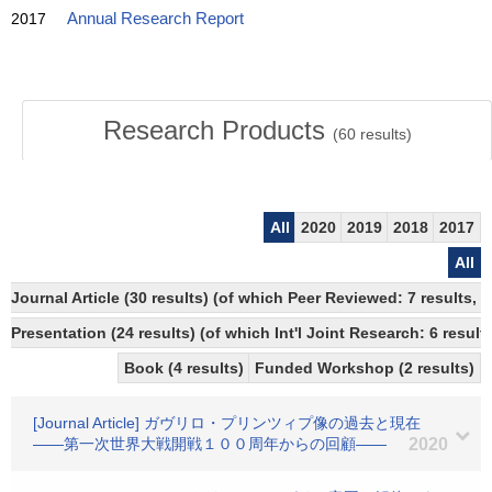
2017
Annual Research Report
Research Products
(
60
results)
All
2020
2019
2018
2017
All
Journal Article (30 results) (of which Peer Reviewed: 7 results,
Presentation (24 results) (of which Int'l Joint Research: 6 results
Book (4 results)
Funded Workshop (2 results)
[Journal Article] ガヴリロ・プリンツィプ像の過去と現在
――第一次世界大戦開戦１００周年からの回顧――
2020