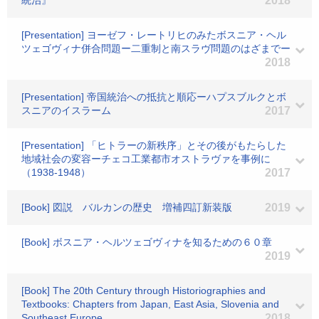
統治』
2018
[Presentation] ヨーゼフ・レートリヒのみたボスニア・ヘル
ツェゴヴィナ併合問題ー二重制と南スラヴ問題のはざまでー
2018
[Presentation] 帝国統治への抵抗と順応ーハプスブルクとボ
スニアのイスラーム
2017
[Presentation] 「ヒトラーの新秩序」とその後がもたらした
地域社会の変容ーチェコ工業都市オストラヴァを事例に
（1938-1948）
2017
[Book] 図説 バルカンの歴史 増補四訂新装版
2019
[Book] ボスニア・ヘルツェゴヴィナを知るための６０章
2019
[Book] The 20th Century through Historiographies and
Textbooks: Chapters from Japan, East Asia, Slovenia and
Southeast Europe.
2018