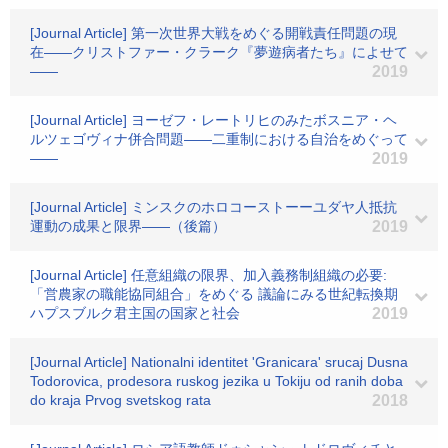
[Journal Article] 第一次世界大戦をめぐる開戦責任問題の現
在――クリストファー・クラーク『夢遊病者たち』によせて
――
2019
[Journal Article] ヨーゼフ・レートリヒのみたボスニア・ヘ
ルツェゴヴィナ併合問題――二重制における自治をめぐって
――
2019
[Journal Article] ミンスクのホロコーストーーユダヤ人抵抗
運動の成果と限界――（後篇）
2019
[Journal Article] 任意組織の限界、加入義務制組織の必要:
「営農家の職能協同組合」をめぐる 議論にみる世紀転換期
ハプスブルク君主国の国家と社会
2019
[Journal Article] Nationalni identitet 'Granicara' srucaj Dusna
Todorovica, prodesora ruskog jezika u Tokiju od ranih doba
do kraja Prvog svetskog rata
2018