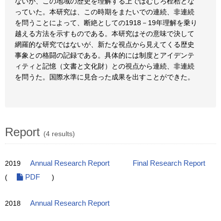
ないが、この地域の歴史を理解する上ではむしろ桎梏とな
っていた。本研究は、この時期をまたいでの連続、非連続
を問うことによって、断絶としての1918－19年理解を乗り
越える方法を示すものである。本研究はその意味で決して
網羅的な研究ではないが、新たな視点から見えてくる歴史
事象との格闘の記録である。具体的には制度とアイデンテ
ィティと記憶（文書と文化財）との視点から連続、非連続
を問うた。国際水準に見合った成果を出すことができた。
Report
(4 results)
2019
Annual Research Report
Final Research Report
(
PDF
)
2018
Annual Research Report