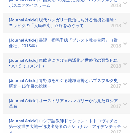
ボスニアのイスラーム
2018
[Journal Article] 現代ハンガリー政治における包摂と排除：
ヨッビクの「人民政党」路線をめぐって
2018
[Journal Article] 書評 福嶋千穂『ブレスト教会合同』（群
像社、2015年）
2018
[Journal Article] 東欧史における宗派化と世俗化の類型化に
ついて（コメント）
2018
[Journal Article] 青野原をめぐる地域連携とハプスブルク史
研究ー15年目の総括ー
2017
[Journal Article] オーストリア＝ハンガリーから見たロシア
革命
2017
[Journal Article] ロシア語教師ドゥシャン・トトロヴィチと
第一次世界大戦ー辺境出身者のナショナル・アイデンティテ
ィ
2017