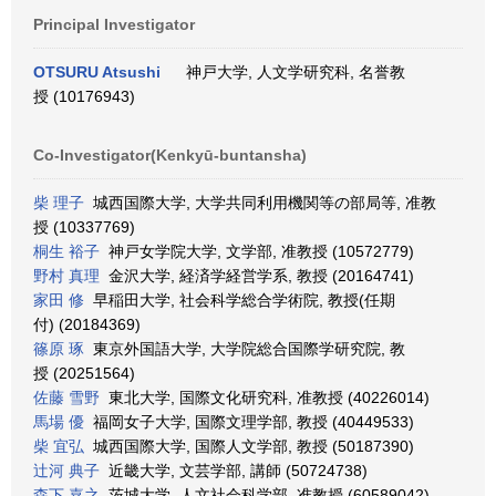
Principal Investigator
OTSURU Atsushi
神戸大学, 人文学研究科, 名誉教
授 (10176943)
Co-Investigator(Kenkyū-buntansha)
柴 理子
城西国際大学, 大学共同利用機関等の部局等, 准教
授 (10337769)
桐生 裕子
神戸女学院大学, 文学部, 准教授 (10572779)
野村 真理
金沢大学, 経済学経営学系, 教授 (20164741)
家田 修
早稲田大学, 社会科学総合学術院, 教授(任期
付) (20184369)
篠原 琢
東京外国語大学, 大学院総合国際学研究院, 教
授 (20251564)
佐藤 雪野
東北大学, 国際文化研究科, 准教授 (40226014)
馬場 優
福岡女子大学, 国際文理学部, 教授 (40449533)
柴 宜弘
城西国際大学, 国際人文学部, 教授 (50187390)
辻河 典子
近畿大学, 文芸学部, 講師 (50724738)
森下 嘉之
茨城大学, 人文社会科学部, 准教授 (60589042)