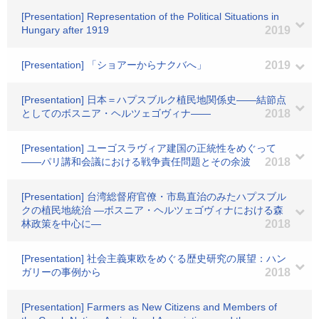
[Presentation] Representation of the Political Situations in
Hungary after 1919
2019
[Presentation] 「ショアーからナクバへ」
2019
[Presentation] 日本＝ハプスブルク植民地関係史――結節点
としてのボスニア・ヘルツェゴヴィナ――
2018
[Presentation] ユーゴスラヴィア建国の正統性をめぐって
――パリ講和会議における戦争責任問題とその余波
2018
[Presentation] 台湾総督府官僚・市島直治のみたハプスブル
クの植民地統治 ―ボスニア・ヘルツェゴヴィナにおける森
林政策を中心に―
2018
[Presentation] 社会主義東欧をめぐる歴史研究の展望：ハン
ガリーの事例から
2018
[Presentation] Farmers as New Citizens and Members of