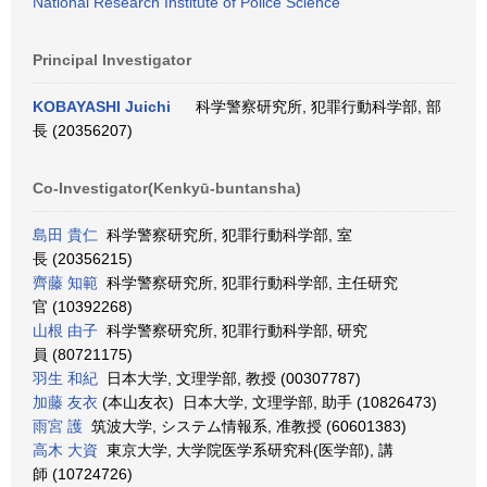
National Research Institute of Police Science
Principal Investigator
KOBAYASHI Juichi
科学警察研究所, 犯罪行動科学部, 部
長 (20356207)
Co-Investigator(Kenkyū-buntansha)
島田 貴仁
科学警察研究所, 犯罪行動科学部, 室
長 (20356215)
齊藤 知範
科学警察研究所, 犯罪行動科学部, 主任研究
官 (10392268)
山根 由子
科学警察研究所, 犯罪行動科学部, 研究
員 (80721175)
羽生 和紀
日本大学, 文理学部, 教授 (00307787)
加藤 友衣
(本山友衣) 日本大学, 文理学部, 助手 (10826473)
雨宮 護
筑波大学, システム情報系, 准教授 (60601383)
高木 大資
東京大学, 大学院医学系研究科(医学部), 講
師 (10724726)