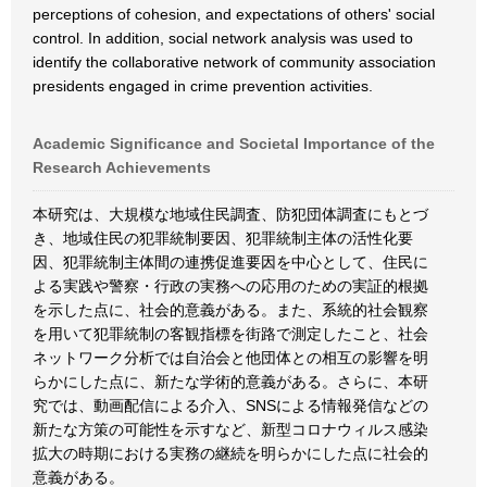
perceptions of cohesion, and expectations of others' social
control. In addition, social network analysis was used to
identify the collaborative network of community association
presidents engaged in crime prevention activities.
Academic Significance and Societal Importance of the
Research Achievements
本研究は、大規模な地域住民調査、防犯団体調査にもとづ
き、地域住民の犯罪統制要因、犯罪統制主体の活性化要
因、犯罪統制主体間の連携促進要因を中心として、住民に
よる実践や警察・行政の実務への応用のための実証的根拠
を示した点に、社会的意義がある。また、系統的社会観察
を用いて犯罪統制の客観指標を街路で測定したこと、社会
ネットワーク分析では自治会と他団体との相互の影響を明
らかにした点に、新たな学術的意義がある。さらに、本研
究では、動画配信による介入、SNSによる情報発信などの
新たな方策の可能性を示すなど、新型コロナウィルス感染
拡大の時期における実務の継続を明らかにした点に社会的
意義がある。