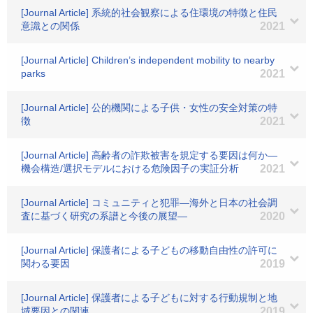
[Journal Article] 系統的社会観察による住環境の特徴と住民
意識との関係
2021
[Journal Article] Children’s independent mobility to nearby
parks
2021
[Journal Article] 公的機関による子供・女性の安全対策の特
徴
2021
[Journal Article] 高齢者の詐欺被害を規定する要因は何か―
機会構造/選択モデルにおける危険因子の実証分析
2021
[Journal Article] コミュニティと犯罪―海外と日本の社会調
査に基づく研究の系譜と今後の展望―
2020
[Journal Article] 保護者による子どもの移動自由性の許可に
関わる要因
2019
[Journal Article] 保護者による子どもに対する行動規制と地
域要因との関連
2019