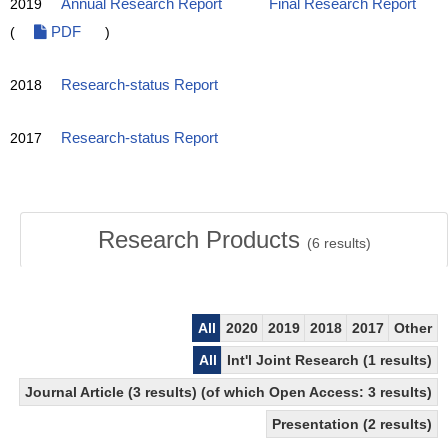
2019
Annual Research Report
Final Research Report
(
PDF
)
2018
Research-status Report
2017
Research-status Report
Research Products
(
6
results)
All
2020
2019
2018
2017
Other
All
Int'l Joint Research (1 results)
Journal Article (3 results) (of which Open Access: 3 results)
Presentation (2 results)