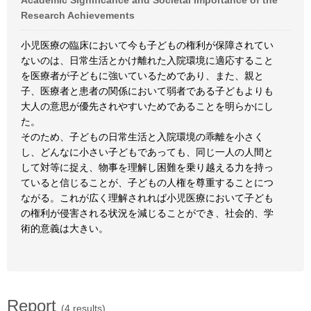
Academic Significance and Societal Importance of the
Research Achievements
小児医療の臨床において今も子どもの権利が保障されてい
ないのは、日常生活とかけ離れた入院環境に適応すること
を医療者が子どもに強いているためであり、また、親と
子、医療者と患者の関係において弱者である子どもよりも
大人の意思が優先されやすいためであることを明らかにし
た。
そのため、子どもの日常生活と入院環境の乖離を小さく
し、どんなに小さい子どもであっても、同じ一人の人間と
して対等に捉え、物事を理解し困難を乗り越える力を持っ
ていると信じることが、子どもの人権を尊重することにつ
ながる。これが広く理解されれば小児医療において子ども
の権利が侵害される状況を減じることができ、社会的、学
術的意義は大きい。
Report
(4 results)