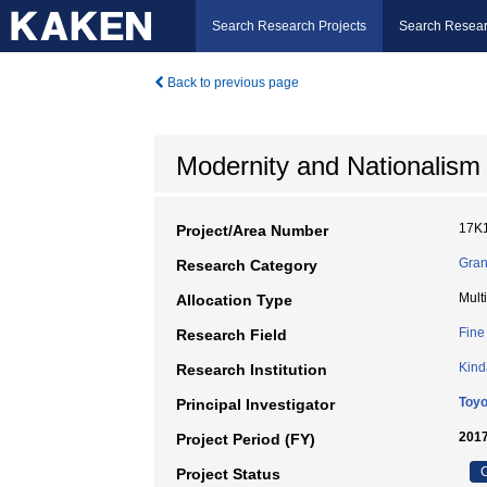
Search Research Projects
Search Resear
Back to previous page
Modernity and Nationalism 
17K
Project/Area Number
Gran
Research Category
Mult
Allocation Type
Fine 
Research Field
Kind
Research Institution
Toy
Principal Investigator
2017
Project Period (FY)
C
Project Status