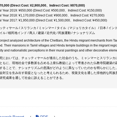
70,000 (Direct Cost: ¥2,900,000、Indirect Cost: ¥870,000)
al Year 2019: ¥650,000 (Direct Cost: ¥500,000、Indirect Cost: ¥150,000)
al Year 2018: ¥1,170,000 (Direct Cost: ¥900,000、Indirect Cost: ¥270,000)
al Year 2017: ¥1,950,000 (Direct Cost: ¥1,500,000、Indirect Cost: ¥450,000)
ッティヤール / スリランカ / ミャンマー / タイル（マジョリカタイル） / 日本 / インド /
ル / 植民地インド / 商人 / 建築 / 近代化 / 民族運動 / ナショナリズム
project analyzed architecture of the Chettiars, the Hindu migrant merchants from 
od. Their mansions in Tamil villages and Hindu temple buildings in the migrant regio
tity and nationalistic perceptions in their mural paintings and other decorative elem
究においては、チェッティヤールが進出した社会のうち、ミャンマーとスリランカ
ともに、現地社会で多数派を占める上座仏教徒によって寄進された仏教寺院建築の
することで、ナショナリズムの意識がどのように異なっていたのかを明らかにした
会対立を生み出す前提となったと考えられるため、視覚文化を通した排他的な民族
研究成果を通して社会に訴えることができる。