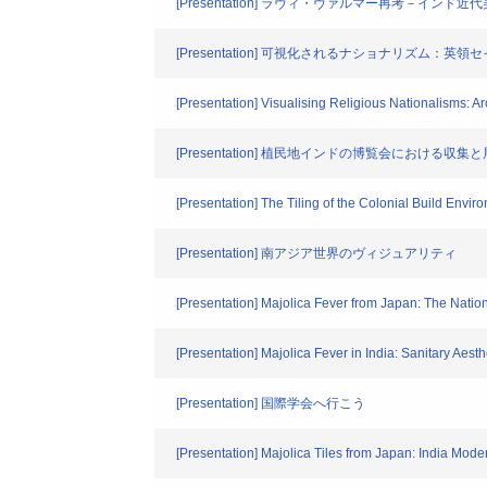
[Presentation] ラヴィ・ヴァルマー再考－イン
[Presentation] 可視化されるナショナリズム
[Presentation] Visualising Religious Nationalisms: A
[Presentation] 植民地インドの博覧会における収
[Presentation] The Tiling of the Colonial Build Envi
[Presentation] 南アジア世界のヴィジュアリティ
[Presentation] Majolica Fever from Japan: The Natio
[Presentation] Majolica Fever in India: Sanitary Aest
[Presentation] 国際学会へ行こう
[Presentation] Majolica Tiles from Japan: India Mode