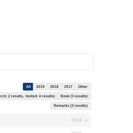
All
2019
2018
2017
Other
rch: 2 results, Invited: 4 results)
Book (3 results)
Remarks (3 results)
2018