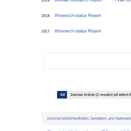
Annual Research Report
Final R
2019
Research-status Report
2018
Research-status Report
2017
All
Journal Article (1 results) (of which
[Journal Article] Aesthetics, Sanitation, and National