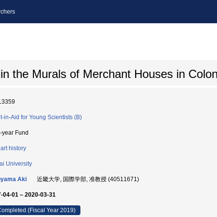
chers
in the Murals of Merchant Houses in Coloni
13359
t-in-Aid for Young Scientists (B)
i-year Fund
art history
ai University
oyama Aki
近畿大学, 国際学部, 准教授 (40511671)
-04-01 – 2020-03-31
ompleted (Fiscal Year 2019)