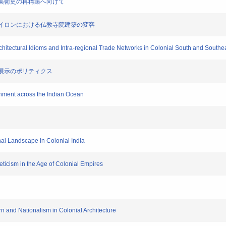
ド近代美術史の再構築へ向けて
：英領セイロンにおける仏教寺院建築の変容
rchitectural Idioms and Intra-regional Trade Networks in Colonial South and Southe
集と展示のポリティクス
ronment across the Indian Ocean
nal Landscape in Colonial India
heticism in the Age of Colonial Empires
rn and Nationalism in Colonial Architecture