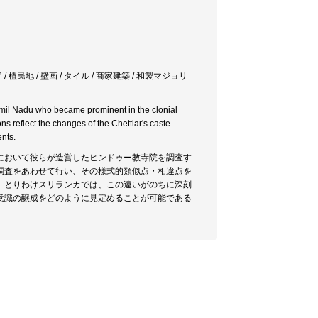
 植民地 / 壁画 / タイル / 商家建築 / 和製マジョリ
Tamil Nadu who became prominent in the clonial
ns reflect the changes of the Chettiar's caste
ents.
において彼らが造営したヒンドゥー教寺院を調査す
調査をあわせて行い、その様式的類似点・相違点を
。とりわけスリランカでは、この違いがのちに深刻
意識の醸成をどのように見定めることが可能である