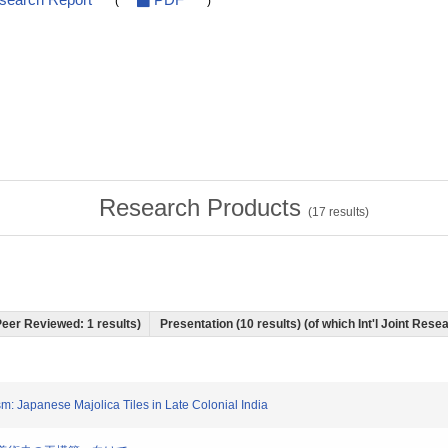
esearch Report
PDF
(
)
Research Products
(
17
results)
 Peer Reviewed: 1 results)
Presentation (10 results) (of which Int'l Joint Resea
ism: Japanese Majolica Tiles in Late Colonial India