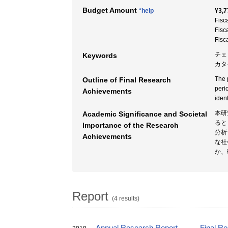
Budget Amount
*help
¥3,7
Fisc
Fisc
Fisc
チェ
Keywords
カタイ
The 
Outline of Final Research
peri
Achievements
iden
本研
Academic Significance and Societal
ると
Importance of the Research
分析
Achievements
な社
か、
Report
(4 results)