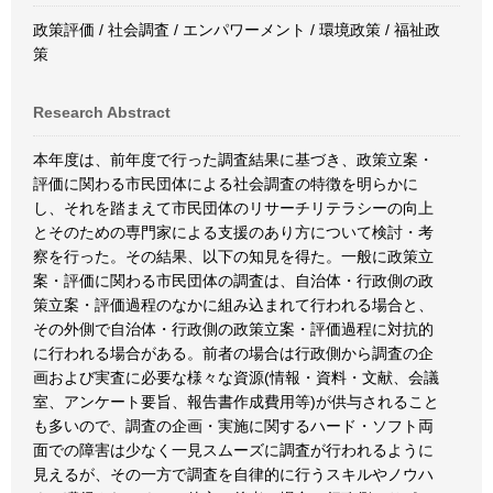
政策評価 / 社会調査 / エンパワーメント / 環境政策 / 福祉政
策
Research Abstract
本年度は、前年度で行った調査結果に基づき、政策立案・
評価に関わる市民団体による社会調査の特徴を明らかに
し、それを踏まえて市民団体のリサーチリテラシーの向上
とそのための専門家による支援のあり方について検討・考
察を行った。その結果、以下の知見を得た。一般に政策立
案・評価に関わる市民団体の調査は、自治体・行政側の政
策立案・評価過程のなかに組み込まれて行われる場合と、
その外側で自治体・行政側の政策立案・評価過程に対抗的
に行われる場合がある。前者の場合は行政側から調査の企
画および実査に必要な様々な資源(情報・資料・文献、会議
室、アンケート要旨、報告書作成費用等)が供与されること
も多いので、調査の企画・実施に関するハード・ソフト両
面での障害は少なく一見スムーズに調査が行われるように
見えるが、その一方で調査を自律的に行うスキルやノウハ