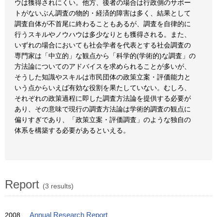
ウは獲得されにくい。他方、後者の場合は行政側のサポー
トがないぶん調査の物的・経済的障害は多く、結果として
調査自体が不首尾に終わることもあるが、調査を自律的に
行うスキルやノウハウは多少なりとも獲得される。また、
いずれの場合においても社会学者を代表とする社会調査の
専門家は「中立的」な観点から「科学的(学術的)な調査」の
方法論についてのアドバイスを求められることが多いが、
そうした知識やスキルは市民団体の政策立案・評価能力と
いう点からいえば有効な役割を果たしていない。むしろ、
それぞれの政策過程に即した調査方法論を提供する必要が
あり、その意味で現行の調査方法論は学術的調査の観点に
偏りすぎであり、「政策立案・評価調査」のような独自の
体系を構築する必要があるといえる。
Report
(3 results)
2008
Annual Research Report